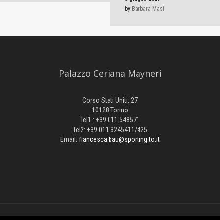
by
Barbara Masi
Palazzo Ceriana Mayneri
Corso Stati Uniti, 27
10128 Torino
Tel1.: +39.011.548571
Tel2: +39.011.3245411/425
Email:
francesca.bau@sporting.to.it