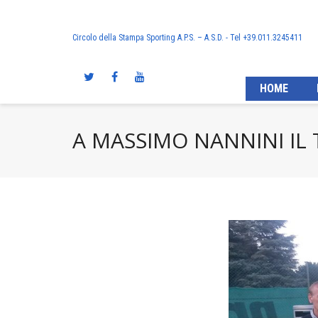
Circolo della Stampa Sporting A.P.S. – A.S.D. - Tel +39.011.3245411
HOME
A MASSIMO NANNINI IL 