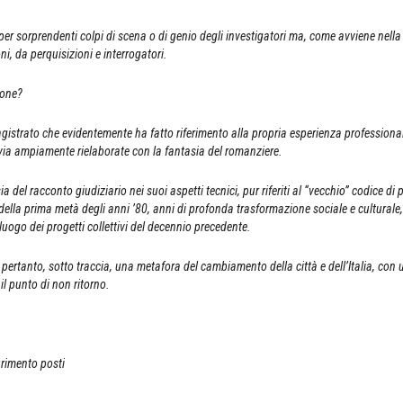
per sorprendenti colpi di scena o di genio degli investigatori ma, come avviene nella 
oni, da perquisizioni e interrogatori.
ione?
agistrato che evidentemente ha fatto riferimento alla propria esperienza professiona
via ampiamente rielaborate con la fantasia del romanziere.
 del racconto giudiziario nei suoi aspetti tecnici, pur riferiti al “vecchio” codice di
 della prima metà degli anni ’80, anni di profonda trasformazione sociale e culturale,
uogo dei progetti collettivi del decennio precedente.
ne pertanto, sotto traccia, una metafora del cambiamento della città e dell’Italia, con
l punto di non ritorno.
urimento posti