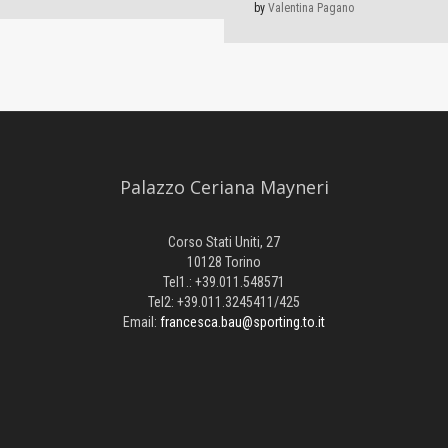
by
Valentina Pagano
Palazzo Ceriana Mayneri
Corso Stati Uniti, 27
10128 Torino
Tel1.: +39.011.548571
Tel2: +39.011.3245411/425
Email:
francesca.bau@sporting.to.it