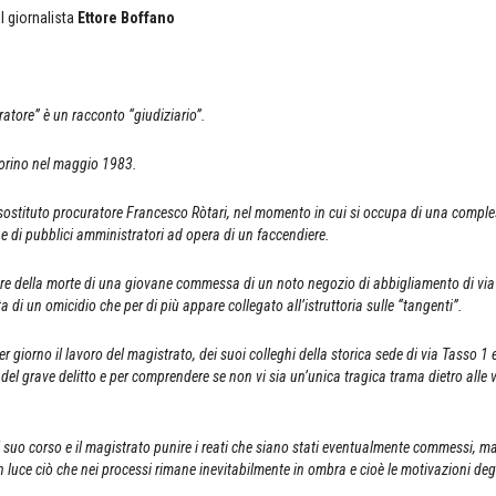
il giornalista
Ettore Boffano
ratore” è un racconto “giudiziario”.
Torino nel maggio 1983.
 sostituto procuratore Francesco Ròtari, nel momento in cui si occupa di una comple
one di pubblici amministratori ad opera di un faccendiere.
e della morte di una giovane commessa di un noto negozio di abbigliamento di vi
tta di un omicidio che per di più appare collegato all’istruttoria sulle “tangenti”.
 giorno il lavoro del magistrato, dei suoi colleghi della storica sede di via Tasso 1 e
e del grave delitto e per comprendere se non vi sia un’unica tragica trama dietro alle
il suo corso e il magistrato punire i reati che siano stati eventualmente commessi, m
in luce ciò che nei processi rimane inevitabilmente in ombra e cioè le motivazioni degl