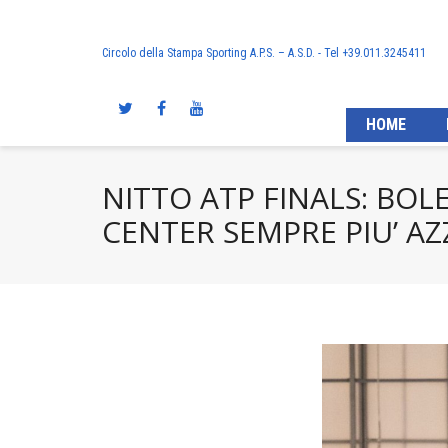
Circolo della Stampa Sporting A.P.S. – A.S.D. - Tel +39.011.3245411
HOME
NITTO ATP FINALS: BOLE
CENTER SEMPRE PIU’ A