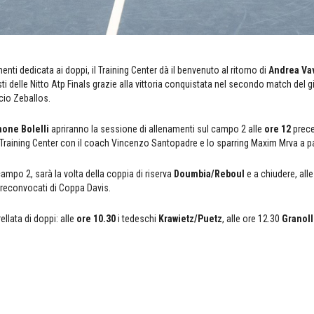
enti dedicata ai doppi, il Training Center dà il benvenuto al ritorno di
Andrea Va
listi delle Nitto Atp Finals grazie alla vittoria conquistata nel secondo match del
cio Zeballos.
one Bolelli
apriranno la sessione di allenamenti sul campo 2 alle
ore 12
prece
 Training Center con il coach Vincenzo Santopadre e lo sparring Maxim Mrva a p
ampo 2, sarà la volta della coppia di riserva
Doumbia/Reboul
e a chiudere, all
i preconvocati di Coppa Davis.
ellata di doppi: alle
ore 10.30
i tedeschi
Krawietz/Puetz
, alle ore 12.30
Granoll