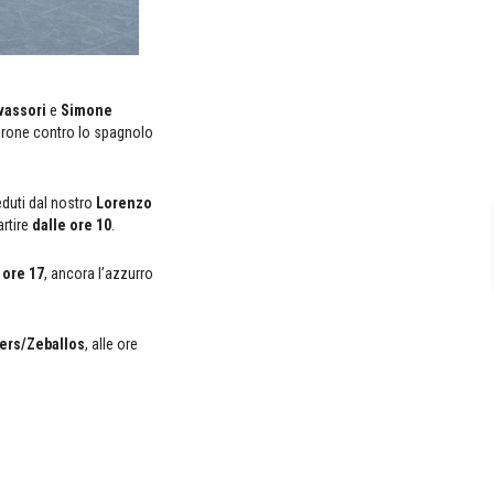
vassori
e
Simone
 girone contro lo spagnolo
duti dal nostro
Lorenzo
artire
dalle ore 10
.
e
ore 17
, ancora l’azzurro
ers/Zeballos
, alle ore