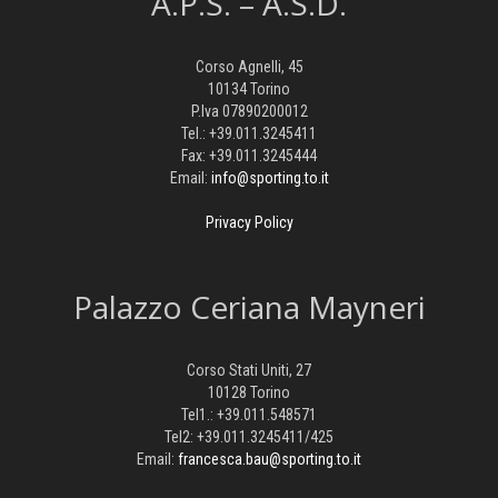
A.P.S. – A.S.D.
Corso Agnelli, 45
10134 Torino
P.Iva 07890200012
Tel.: +39.011.3245411
Fax: +39.011.3245444
Email:
info@sporting.to.it
Privacy Policy
Palazzo Ceriana Mayneri
Corso Stati Uniti, 27
10128 Torino
Tel1.: +39.011.548571
Tel2: +39.011.3245411/425
Email:
francesca.bau@sporting.to.it