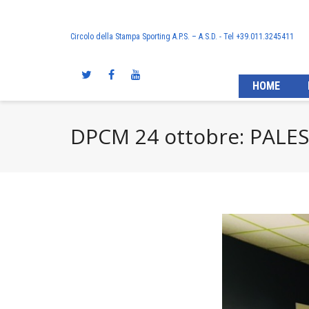
Circolo della Stampa Sporting A.P.S. – A.S.D. - Tel +39.011.3245411
HOME
DPCM 24 ottobre: PALE