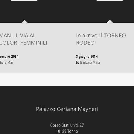
ANI IL VIA AI
In arrivo il TORNEO
COLORI FEMMINILI
RODEO!
tembre 2014
3 giugno 2014
bara Masi
by
Barbara Masi
Palazzo Ceriana Mayneri
Corso Stati Uniti, 27
10128 Torino