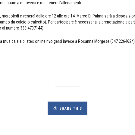
continuare a muoversi e mantenere l’allenamento.
, mercoledì e venerdì dalle ore 12 alle ore 14, Marco Di Palma sarà a disposizio
ampo da calcio o calcetto). Per partecipare è necessaria la prenotazione a parti
o al numero 338 4707144).
ica musicale e pilates online rivolgersi invece a Rosanna Morgese (347 2264624)
SHARE THIS