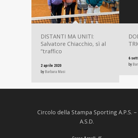
DISTANTI MA UNITI:
DOM
Salvatore Chiacchio, sì al
TRI
“traffico
6 set
by
Bar
2 aprile 2020
by
Barbara Masi
Circolo della Stampa Sporting A.P.S. –
A.S.D.