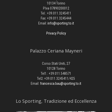
10134 Torino
P.Iva 07890200012
Tel.: +39.011.3245411
Fax: +39.011.3245444
Email:
info@sporting.to.it
Privacy Policy
Palazzo Ceriana Mayneri
Corso Stati Uniti, 27
10128 Torino
Tel1.: +39.011.548571
Tel2: +39.011.3245411/425
Email:
francesca.bau@sporting.to.it
​Lo Sporting, Tradizione ed Eccellenza