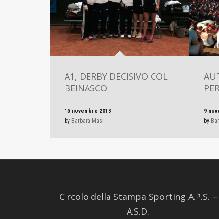
A1, DERBY DECISIVO COL
AU
BEINASCO
PER
15 novembre 2018
9 nov
by
Barbara Masi
by
Bar
Circolo della Stampa Sporting A.P.S. –
A.S.D.