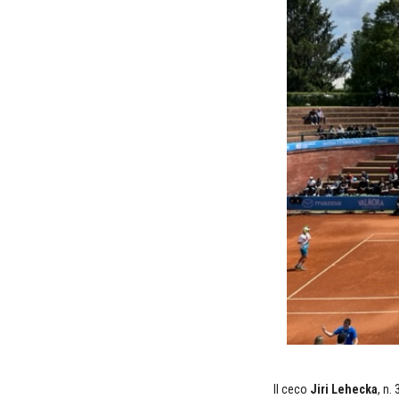
Il ceco
Jiri Lehecka
, n.