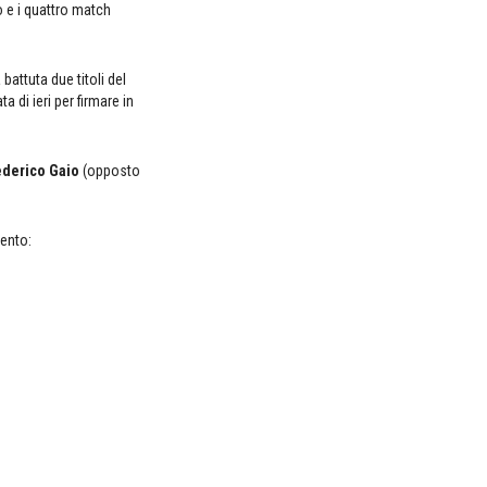
 e i quattro match
battuta due titoli del
 di ieri per firmare in
ederico Gaio
(opposto
vento: