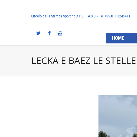
Circolo della Stampa Sporting A.P.S. – A.S.D. - Tel +39.011.3245411
HOME
LECKA E BAEZ LE STEL