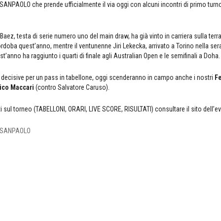
PAOLO che prende ufficialmente il via oggi con alcuni incontri di primo turno
aez, testa di serie numero uno del main draw, ha già vinto in carriera sulla terra 
ordoba quest’anno, mentre il ventunenne Jiri Lekecka, arrivato a Torino nella serata
est’anno ha raggiunto i quarti di finale agli Australian Open e le semifinali a Doha.
de decisive per un pass in tabellone, oggi scenderanno in campo anche i nostri
F
ico Maccari
(contro Salvatore Caruso).
ti sul torneo (TABELLONI, ORARI, LIVE SCORE, RISULTATI) consultare il sito dell’e
 SANPAOLO