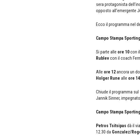
sera protagonista dell’in
opposto all’emergente J
Ecco il programma nel de
Campo Stampa Sporting
Si parte alle
ore 10
con il
Rublev
con il coach Fern
Alle
ore 12
ancora un dop
Holger Rune
alle
ore 14
Chiude il programma sul
Jannik Sinner, impegnat
Campo Stampa Sporting
Petros Tsitsipas
dà il vi
12.30 da
Gonzalez/Roge