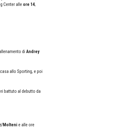
ng Center alle
ore 14
,
 allenamento di
Andrey
i casa allo Sporting, e poi
ieri battuto al debutto da
z/Molteni
e alle ore