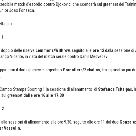
credibile match d’esordio contro Djokovic, che scenderà sul greenset del Traini
unior Joao Fonseca.
ttaglio:
 1
 doppio delle riserve
Lemmons/Withrow
, seguito alle
ore 12
dalla sessione di
ando Vicente, in vista del match serale contro Daniil Medvedev.
pio con il duo ispanico – argentino
Granollers/Zeballos
, fra i giocatori più d
.
 Campo Stampa Sporting 1 la sessione di allenamento di
Stefanos Tsitsipas
, 
o sul greenset
dalle ore 16 alle 17.30
.
 2
a alle sessioni di allenamento alle ore 9.30, seguito alle ore 11 dal duo
Gonzale
r Vasselin
.