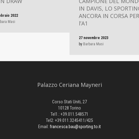
IN DRAW
CAMPIONE DEL MON
IN DAVIS, LO SPORTIN
ANCORA IN CORSA PE
bbraio 2022
bara Masi
l’A1
27 novembre 2023
by
Barbara Masi
Palazzo Ceriana Mayneri
Corso Stati Uniti, 27
10128 Torino
Tel1.: +39.011.548571
Tel2: +39.011.3245411/425
Email:
francesca.bau@sporting.to.it