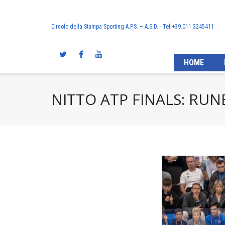
Circolo della Stampa Sporting A.P.S. – A.S.D. - Tel +39.011.3245411
HOME
NITTO ATP FINALS: RUN