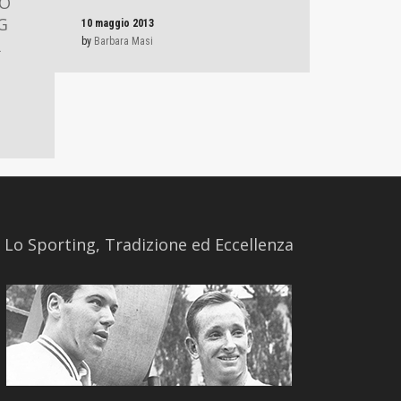
DO
G
10 maggio 2013
R
by
Barbara Masi
​Lo Sporting, Tradizione ed Eccellenza