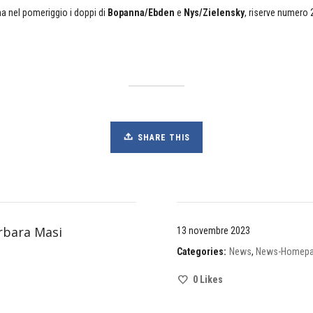
a nel pomeriggio i doppi di
Bopanna/Ebden
e
Nys/Zielensky
, riserve numero 
SHARE THIS
rbara Masi
13 novembre 2023
Categories:
News
,
News-Homep
0
Likes