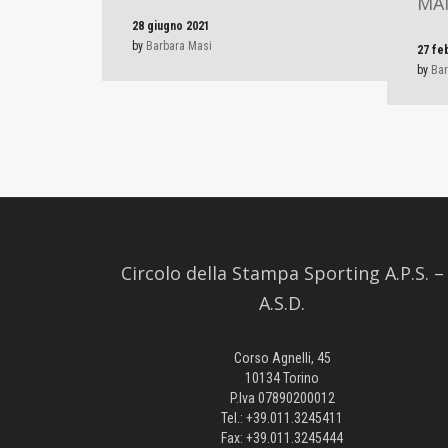
MA
28 giugno 2021
by
Barbara Masi
27 fe
by
Bar
Circolo della Stampa Sporting A.P.S. –
A.S.D.
Corso Agnelli, 45
10134 Torino
P.Iva 07890200012
Tel.: +39.011.3245411
Fax: +39.011.3245444