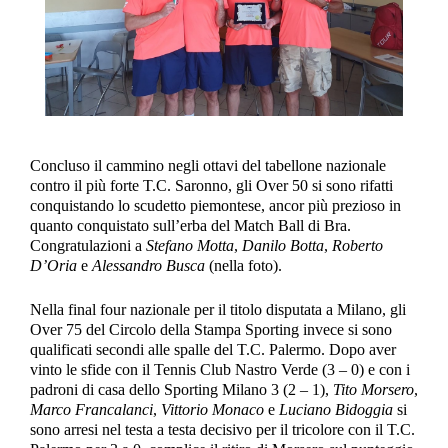
Concluso il cammino negli ottavi del tabellone nazionale
contro il più forte T.C. Saronno, gli Over 50 si sono rifatti
conquistando lo scudetto piemontese, ancor più prezioso in
quanto conquistato sull’erba del Match Ball di Bra.
Congratulazioni a
Stefano Motta
,
Danilo Botta
,
Roberto
D’Oria
e
Alessandro Busca
(nella foto).
Nella final four nazionale per il titolo disputata a Milano, gli
Over 75 del Circolo della Stampa Sporting invece si sono
qualificati secondi alle spalle del T.C. Palermo. Dopo aver
vinto le sfide con il Tennis Club Nastro Verde (3 – 0) e con i
padroni di casa dello Sporting Milano 3 (2 – 1),
Tito Morsero
,
Marco Francalanci
,
Vittorio Monaco
e
Luciano Bidoggia
si
sono arresi nel testa a testa decisivo per il tricolore con il T.C.