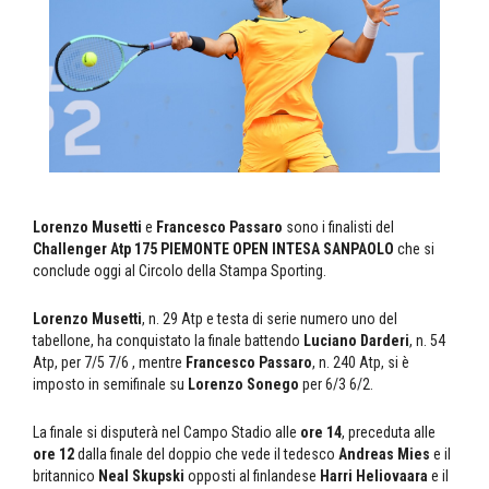
Lorenzo Musetti
e
Francesco Passaro
sono i finalisti del
Challenger Atp 175 PIEMONTE OPEN INTESA SANPAOLO
che si
conclude oggi al Circolo della Stampa Sporting.
Lorenzo Musetti
, n. 29 Atp e testa di serie numero uno del
tabellone, ha conquistato la finale battendo
Luciano Darderi
, n. 54
Atp, per 7/5 7/6 , mentre
Francesco Passaro
, n. 240 Atp, si è
imposto in semifinale su
Lorenzo Sonego
per 6/3 6/2.
La finale si disputerà nel Campo Stadio alle
ore 14
, preceduta alle
ore 12
dalla finale del doppio che vede il tedesco
Andreas Mies
e il
britannico
Neal Skupski
opposti al finlandese
Harri Heliovaara
e il