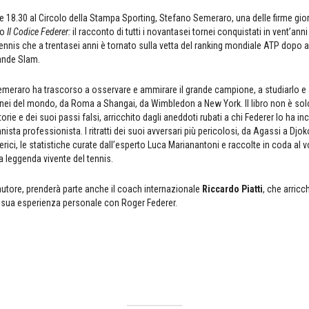
e 18.30 al Circolo della Stampa Sporting, Stefano Semeraro, una delle firme gior
ro
Il Codice Federer
:
il racconto di tutti i novantasei tornei conquistati in vent’ann
tennis che a trentasei anni è tornato sulla vetta del ranking mondiale ATP dopo a
ande Slam.
meraro ha trascorso a osservare e ammirare il grande campione, a studiarlo e a
tornei del mondo, da Roma a Shangai, da Wimbledon a New York. Il libro non è sol
orie e dei suoi passi falsi, arricchito dagli aneddoti rubati a chi Federer lo ha 
nnista professionista. I ritratti dei suoi avversari più pericolosi, da Agassi a Djo
lerici, le statistiche curate dall’esperto Luca Marianantoni e raccolte in coda al
la leggenda vivente del tennis.
’autore, prenderà parte anche il coach internazionale
Riccardo Piatti
, che arricch
 sua esperienza personale con Roger Federer.