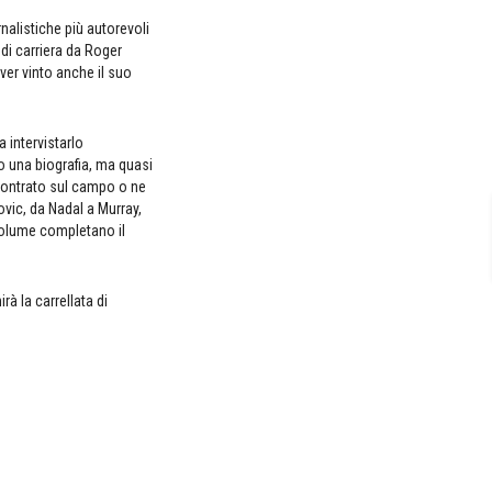
nalistiche più autorevoli
i di carriera da Roger
ver vinto anche il suo
 intervistarlo
o una biografia, ma quasi
incontrato sul campo o ne
kovic, da Nadal a Murray,
 volume completano il
irà la carrellata di