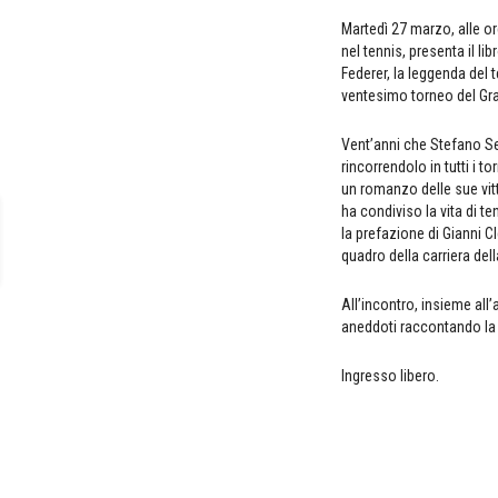
Martedì 27 marzo, alle or
nel tennis, presenta il lib
Federer, la leggenda del 
ventesimo torneo del Gr
Vent’anni che Stefano Se
rincorrendolo in tutti i 
un romanzo delle sue vitt
ha condiviso la vita di te
la prefazione di Gianni C
quadro della carriera del
All’incontro, insieme all
aneddoti raccontando la
Ingresso libero.