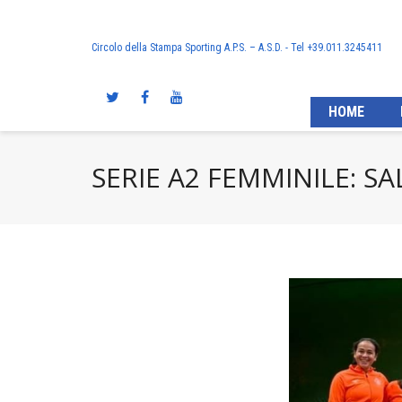
Circolo della Stampa Sporting A.P.S. – A.S.D. - Tel +39.011.3245411
HOME
SERIE A2 FEMMINILE: SA