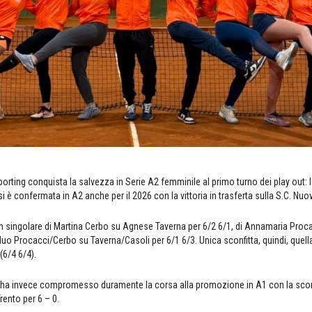
porting conquista la salvezza in Serie A2 femminile al primo turno dei play out:
 è confermata in A2 anche per il 2026 con la vittoria in trasferta sulla S.C. Nuo
in singolare di Martina Cerbo su Agnese Taverna per 6/2 6/1, di Annamaria Proca
 duo Procacci/Cerbo su Taverna/Casoli per 6/1 6/3. Unica sconfitta, quindi, quella
6/4 6/4).
ha invece compromesso duramente la corsa alla promozione in A1 con la sconfi
Trento per 6 – 0.