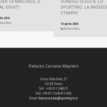
ER 14 MASCHILE, E’
SONEGO SCEGLIE LO
AL EIGHT!
SPORTING: LA RASSE
STAMPA
lio 2018
bara Masi
10 aprile 2020
by
Barbara Masi
Palazzo Ceriana Mayneri
Corso Stati Uniti, 27
10128 Torino
Tel1.: +39.011.548571
Tel2: +39.011.3245411/425
Email:
francesca.bau@sporting.to.it