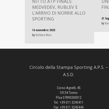
NITTO ATP FINALS:
UND
MEDVEDEV, RUBLEV E
FIN
L’ARRIVO DI NORRIE ALLO
SPORTING
21 lug
by
Bar
16 novembre 2023
by
Barbara Masi
Circolo della Stampa Sporting A.P.S. –
A.S.D.
Corso Agnelli, 45
10134 Torino
P.Iva 07890200012
Tel.: +39.011.3245411
Fax: +39.011.3245444