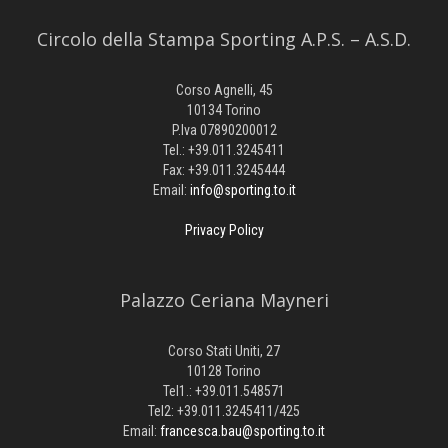
Circolo della Stampa Sporting A.P.S. – A.S.D.
Corso Agnelli, 45
10134 Torino
P.Iva 07890200012
Tel.: +39.011.3245411
Fax: +39.011.3245444
Email:
info@sporting.to.it
Privacy Policy
Palazzo Ceriana Mayneri
Corso Stati Uniti, 27
10128 Torino
Tel1.: +39.011.548571
Tel2: +39.011.3245411/425
Email:
francesca.bau@sporting.to.it