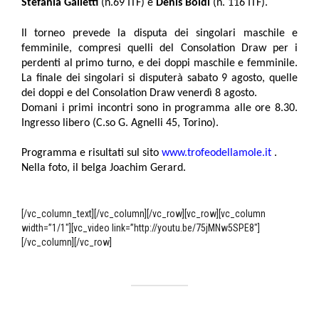
Stefania Galletti
(n.69 ITF) e
Denis Boldi
(n. 116 ITF).
Il torneo prevede la disputa dei singolari maschile e
femminile, compresi quelli del Consolation Draw per i
perdenti al primo turno, e dei doppi maschile e femminile.
La finale dei singolari si disputerà sabato 9 agosto, quelle
dei doppi e del Consolation Draw venerdì 8 agosto.
Domani i primi incontri sono in programma alle ore 8.30.
Ingresso libero (C.so G. Agnelli 45, Torino).
Programma e risultati sul sito
www.trofeodellamole.it
.
Nella foto, il belga Joachim Gerard.
[/vc_column_text][/vc_column][/vc_row][vc_row][vc_column
width=”1/1″][vc_video link=”http://youtu.be/75jMNw5SPE8″]
[/vc_column][/vc_row]