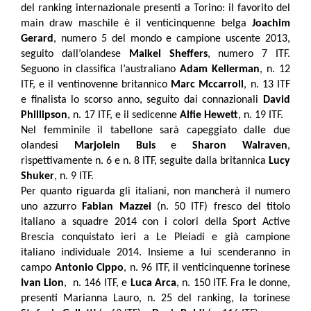
del ranking internazionale presenti a Torino: il favorito del
main draw maschile è il venticinquenne belga
Joachim
Gerard
, numero 5 del mondo e campione uscente 2013,
seguito dall’olandese
Maikel Sheffers
, numero 7 ITF.
Seguono in classifica l’australiano
Adam Kellerman
, n. 12
ITF, e il ventinovenne britannico
Marc Mccarroll
, n. 13 ITF
e finalista lo scorso anno, seguito dai connazionali
David
Phillipson
, n. 17 ITF, e il sedicenne
Alfie Hewett
, n. 19 ITF.
Nel femminile il tabellone sarà capeggiato dalle due
olandesi
Marjolein Buis
e
Sharon Walraven
,
rispettivamente n. 6 e n. 8 ITF, seguite dalla britannica
Lucy
Shuker
, n. 9 ITF.
Per quanto riguarda gli italiani, non mancherà il numero
uno azzurro
Fabian Mazzei
(n. 50 ITF) fresco del titolo
italiano a squadre 2014 con i colori della Sport Active
Brescia conquistato ieri a Le Pleiadi e già campione
italiano individuale 2014. Insieme a lui scenderanno in
campo
Antonio Cippo
, n. 96 ITF, il venticinquenne torinese
Ivan Lion
, n. 146 ITF, e
Luca Arca
, n. 150 ITF. Fra le donne,
presenti Marianna Lauro, n. 25 del ranking, la torinese