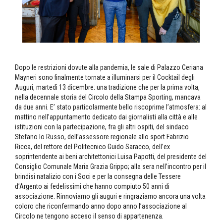
Dopo le restrizioni dovute alla pandemia, le sale di Palazzo Ceriana
Mayneri sono finalmente tornate a illuminarsi per il Cocktail degli
Auguri, martedì 13 dicembre: una tradizione che per la prima volta,
nella decennale storia del Circolo della Stampa Sporting, mancava
da due anni. E’ stato particolarmente bello riscoprirne l’atmosfera: al
mattino nell’appuntamento dedicato dai giornalisti alla città e alle
istituzioni con la partecipazione, fra gli altri ospiti, del sindaco
Stefano lo Russo, dell’assessore regionale allo sport Fabrizio
Ricca, del rettore del Politecnico Guido Saracco, dell’ex
soprintendente ai beni architettonici Luisa Papotti, del presidente del
Consiglio Comunale Maria Grazia Grippo; alla sera nell’incontro per il
brindisi natalizio con i Soci e per la consegna delle Tessere
d’Argento ai fedelissimi che hanno compiuto 50 anni di
associazione. Rinnoviamo gli auguri e ringraziamo ancora una volta
coloro che riconfermando anno dopo anno l’associazione al
Circolo ne tengono acceso il senso di appartenenza.