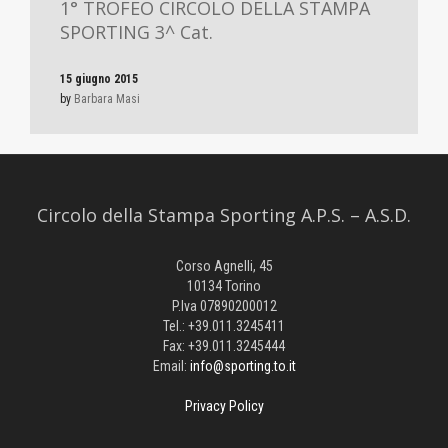
1° TROFEO CIRCOLO DELLA STAMPA
SPORTING 3^ Cat.
15 giugno 2015
by
Barbara Masi
Circolo della Stampa Sporting A.P.S. – A.S.D.
Corso Agnelli, 45
10134 Torino
P.Iva 07890200012
Tel.: +39.011.3245411
Fax: +39.011.3245444
Email:
info@sporting.to.it
Privacy Policy