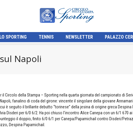
LO SPORTING
TENNIS
NEWSLETTER
PALAZZO CER
 sul Napoli
per il Circolo della Stampa – Sporting nella quarta giornata del campionato di Se
Napoli, fanalino di coda del girone: vincente il singolare della giovane Annamar
cui è seguito il brillante debutto “torinese” della jesina di origine greca Despin
ilvia Disderi per 6/0 6/2. Ha poi chiuso l’incontro Alice Canepa con un 6/1 670 a
el punteggio il doppio, finito 6/0 6/1 per Canepa/Papamichail contro Disderi/Petra
Luzzo, Despina Papamichail.