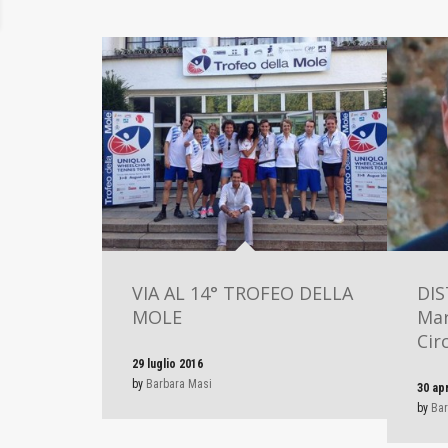
VIA AL 14° TROFEO DELLA
DIS
MOLE
Mar
Cir
29 luglio 2016
by
Barbara Masi
30 ap
by
Bar