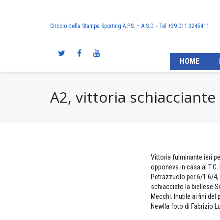
Circolo della Stampa Sporting A.P.S. – A.S.D. - Tel +39.011.3245411
HOME
A2, vittoria schiacciante
Vittoria fulminante ieri 
opponeva in casa al T.C. 
Petrazzuolo per 6/1 6/4, 
schiacciato la biellese S
Mecchi. Inutile ai fini d
Newlla foto di Fabrizio 