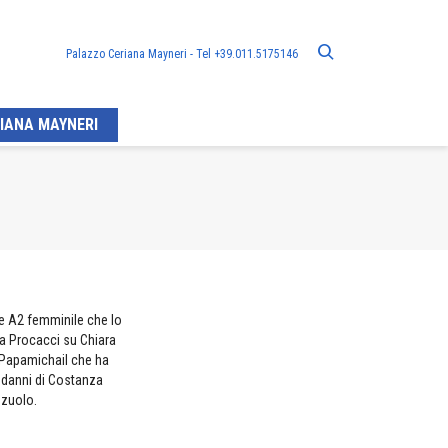
Palazzo Ceriana Mayneri - Tel +39.011.5175146
IANA MAYNERI
rie A2 femminile che lo
ia Procacci su Chiara
a Papamichail che ha
i danni di Costanza
zzuolo.