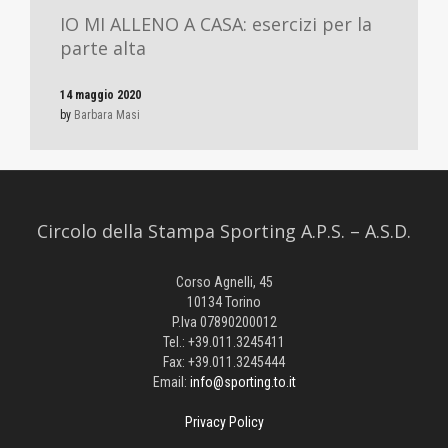
IO MI ALLENO A CASA: esercizi per la
parte alta
14 maggio 2020
by
Barbara Masi
Circolo della Stampa Sporting A.P.S. – A.S.D.
Corso Agnelli, 45
10134 Torino
P.Iva 07890200012
Tel.: +39.011.3245411
Fax: +39.011.3245444
Email:
info@sporting.to.it
Privacy Policy