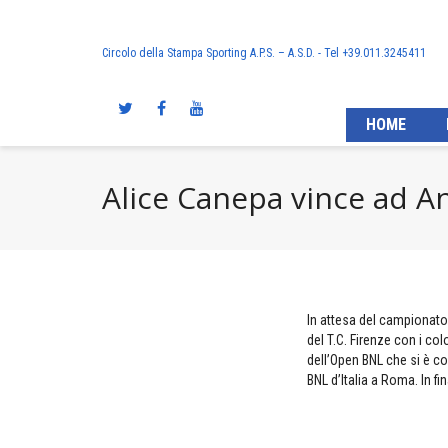
Circolo della Stampa Sporting A.P.S. – A.S.D. - Tel +39.011.3245411
HOME
Alice Canepa vince ad A
In attesa del campionato 
del T.C. Firenze con i col
dell’Open BNL che si è con
BNL d’Italia a Roma. In f