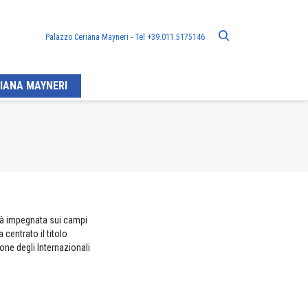
Palazzo Ceriana Mayneri - Tel +39.011.5175146
IANA MAYNERI
drà impegnata sui campi
 centrato il titolo
ione degli Internazionali