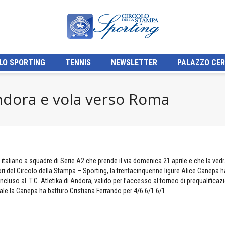
LO SPORTING
TENNIS
NEWSLETTER
PALAZZO CER
ndora e vola verso Roma
italiano a squadre di Serie A2 che prende il via domenica 21 aprile e che la ve
ori del Circolo della Stampa – Sporting, la trentacinquenne ligure Alice Canepa ha
cluso al. T.C. Atletika di Andora, valido per l’accesso al torneo di prequalificaz
inale la Canepa ha batturo Cristiana Ferrando per 4/6 6/1 6/1.