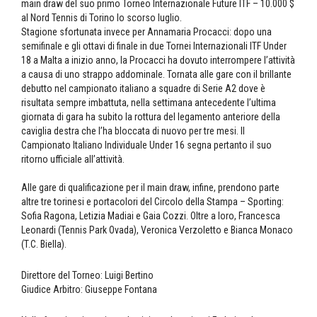
main draw del suo primo Torneo Internazionale Future ITF – 10.000 $
al Nord Tennis di Torino lo scorso luglio.
Stagione sfortunata invece per Annamaria Procacci: dopo una
semifinale e gli ottavi di finale in due Tornei Internazionali ITF Under
18 a Malta a inizio anno, la Procacci ha dovuto interrompere l’attività
a causa di uno strappo addominale. Tornata alle gare con il brillante
debutto nel campionato italiano a squadre di Serie A2 dove è
risultata sempre imbattuta, nella settimana antecedente l’ultima
giornata di gara ha subito la rottura del legamento anteriore della
caviglia destra che l’ha bloccata di nuovo per tre mesi. Il
Campionato Italiano Individuale Under 16 segna pertanto il suo
ritorno ufficiale all’attività.
Alle gare di qualificazione per il main draw, infine, prendono parte
altre tre torinesi e portacolori del Circolo della Stampa – Sporting:
Sofia Ragona, Letizia Madiai e Gaia Cozzi. Oltre a loro, Francesca
Leonardi (Tennis Park Ovada), Veronica Verzoletto e Bianca Monaco
(T.C. Biella).
Direttore del Torneo: Luigi Bertino
Giudice Arbitro: Giuseppe Fontana