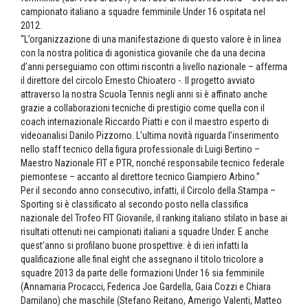
campionato italiano a squadre femminile Under 16 ospitata nel
2012.
“L’organizzazione di una manifestazione di questo valore è in linea
con la nostra politica di agonistica giovanile che da una decina
d’anni perseguiamo con ottimi riscontri a livello nazionale – afferma
il direttore del circolo Ernesto Chioatero -. Il progetto avviato
attraverso la nostra Scuola Tennis negli anni si è affinato anche
grazie a collaborazioni tecniche di prestigio come quella con il
coach internazionale Riccardo Piatti e con il maestro esperto di
videoanalisi Danilo Pizzorno. L’ultima novità riguarda l’inserimento
nello staff tecnico della figura professionale di Luigi Bertino –
Maestro Nazionale FIT e PTR, nonché responsabile tecnico federale
piemontese – accanto al direttore tecnico Giampiero Arbino.”
Per il secondo anno consecutivo, infatti, il Circolo della Stampa –
Sporting si è classificato al secondo posto nella classifica
nazionale del Trofeo FIT Giovanile, il ranking italiano stilato in base ai
risultati ottenuti nei campionati italiani a squadre Under. E anche
quest’anno si profilano buone prospettive: è di ieri infatti la
qualificazione alle final eight che assegnano il titolo tricolore a
squadre 2013 da parte delle formazioni Under 16 sia femminile
(Annamaria Procacci, Federica Joe Gardella, Gaia Cozzi e Chiara
Damilano) che maschile (Stefano Reitano, Amerigo Valenti, Matteo