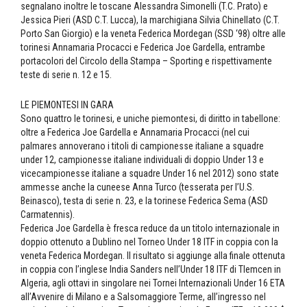
segnalano inoltre le toscane Alessandra Simonelli (T.C. Prato) e
Jessica Pieri (ASD C.T. Lucca), la marchigiana Silvia Chinellato (C.T.
Porto San Giorgio) e la veneta Federica Mordegan (SSD ‘98) oltre alle
torinesi Annamaria Procacci e Federica Joe Gardella, entrambe
portacolori del Circolo della Stampa – Sporting e rispettivamente
teste di serie n. 12 e 15.
LE PIEMONTESI IN GARA
Sono quattro le torinesi, e uniche piemontesi, di diritto in tabellone:
oltre a Federica Joe Gardella e Annamaria Procacci (nel cui
palmares annoverano i titoli di campionesse italiane a squadre
under 12, campionesse italiane individuali di doppio Under 13 e
vicecampionesse italiane a squadre Under 16 nel 2012) sono state
ammesse anche la cuneese Anna Turco (tesserata per l’U.S.
Beinasco), testa di serie n. 23, e la torinese Federica Sema (ASD
Carmatennis).
Federica Joe Gardella è fresca reduce da un titolo internazionale in
doppio ottenuto a Dublino nel Torneo Under 18 ITF in coppia con la
veneta Federica Mordegan. Il risultato si aggiunge alla finale ottenuta
in coppia con l’inglese India Sanders nell’Under 18 ITF di Tlemcen in
Algeria, agli ottavi in singolare nei Tornei Internazionali Under 16 ETA
all’Avvenire di Milano e a Salsomaggiore Terme, all’ingresso nel