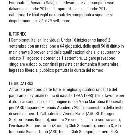
Fortunato e Riccardo Sala), rispettivamente vicecampionesse
italiane a squadre 2012 e campioni italiani a squadre 2012 di
categoria. Le final eight nazionali dei campionati a squadre si
disputeranno dal 27 al 29 settembre.
IL TORNEO
I Campionati Italiani Individuali Under 16 inizieranno lunedì 2
settembre con un tabellone a 64 giocatrici, delle quali 56 di diritto in
main draw e 8 provenienti dalle qualificazioni che si disputeranno
sabato 31 agosto e domenica 1 settembre. Le gare prevedono
singolare e doppio, con finali previste per domenica 8 settembre.
Ingresso libero al pubblico per tutta la durata del torneo.
LE GIOCATRICI
Al torneo prendono parte tutte le migliori giocatrici under 16 del
panorama nazionale (anno di nascita 1997/1998): fra le favorite per
il titolo ci sono la laziale di origine russa Maria Marfutina (tesserata
per l’ASD Capanno – Tennis Academy 2000), accreditata della testa
di serie numero 1, l’altoatesina Verena Hofer (ASC St. Georgen
Sektion Tennis Brunico), numero 2 e semifinalista lo scorso anno,
l’emiliana Beatrice Torelli (Sporting Club Sassuolo), numero 3, e la
lombarda Bianca Turati (ASD Tennis Club Seregno), numero 4. Si