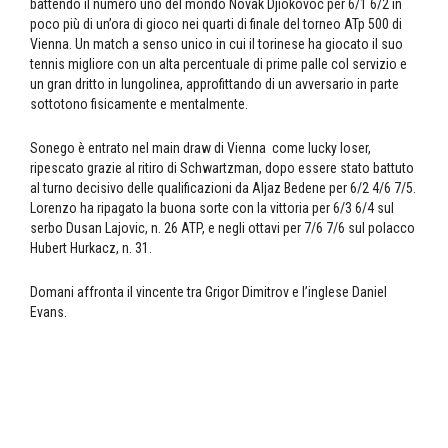
battendo il numero uno del mondo Novak Djiokovoc per 6/1 6/2 in
poco più di un’ora di gioco nei quarti di finale del torneo ATp 500 di
Vienna. Un match a senso unico in cui il torinese ha giocato il suo
tennis migliore con un alta percentuale di prime palle col servizio e
un gran dritto in lungolinea, approfittando di un avversario in parte
sottotono fisicamente e mentalmente.
Sonego è entrato nel main draw di Vienna come lucky loser,
ripescato grazie al ritiro di Schwartzman, dopo essere stato battuto
al turno decisivo delle qualificazioni da Aljaz Bedene per 6/2 4/6 7/5.
Lorenzo ha ripagato la buona sorte con la vittoria per 6/3 6/4 sul
serbo Dusan Lajovic, n. 26 ATP, e negli ottavi per 7/6 7/6 sul polacco
Hubert Hurkacz, n. 31.
Domani affronta il vincente tra Grigor Dimitrov e l’inglese Daniel
Evans.