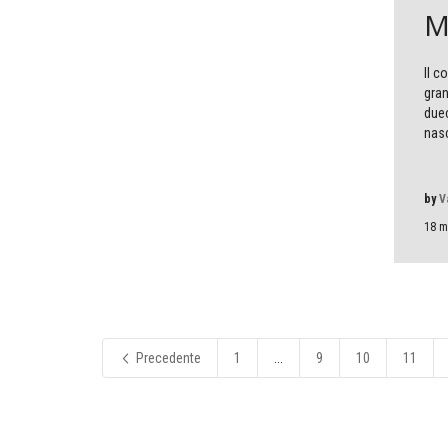
M
Il c
gran
duec
nasc
by
V
18 m
Precedente
1
...
9
10
11