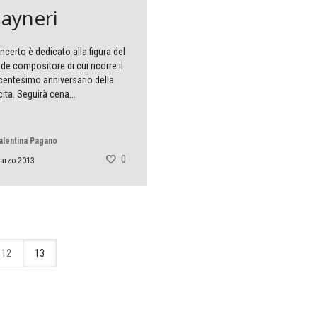
ayneri
oncerto è dedicato alla figura del
de compositore di cui ricorre il
entesimo anniversario della
ita. Seguirà cena...
alentina Pagano
0
arzo 2013
12
13