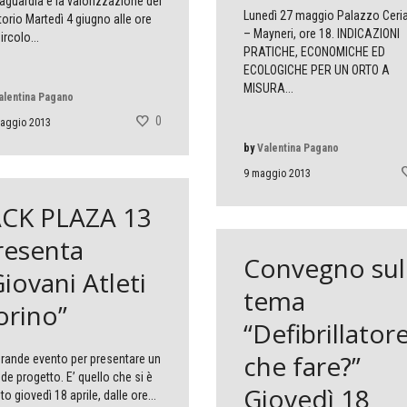
aguardia e la valorizzazione del
Lunedì 27 maggio Palazzo Ceri
itorio Martedì 4 giugno alle ore
– Mayneri, ore 18. INDICAZIONI
ircolo...
PRATICHE, ECONOMICHE ED
ECOLOGICHE PER UN ORTO A
MISURA...
alentina Pagano
0
aggio 2013
by
Valentina Pagano
9 maggio 2013
ACK PLAZA 13
resenta
Convegno sul
Giovani Atleti
tema
orino”
“Defibrillator
che fare?”
rande evento per presentare un
de progetto. E’ quello che si è
Giovedì 18
to giovedì 18 aprile, dalle ore...