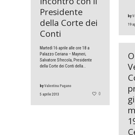
Incontro con il
Presidente
by
V
della Corte dei
19 a
Conti
Martedì 16 aprile alle ore 18 a
O
Palazzo Ceriana – Mayneri,
Salvatore Sfrecola, Presidente
V
della Corte dei Conti della...
C
p
by
Valentina Pagano
0
5 aprile 2013
g
m
1
C