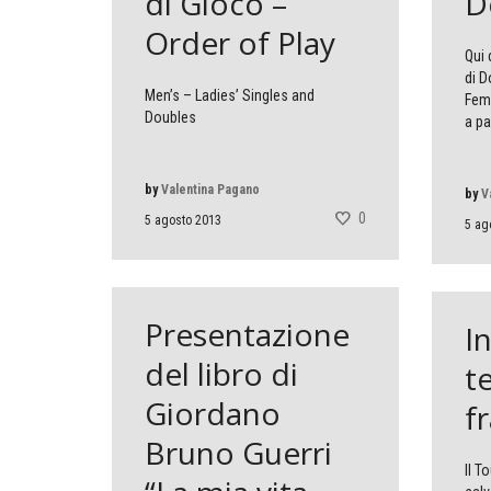
di Gioco –
D
Order of Play
Qui 
di D
Men’s – Ladies’ Singles and
Femm
Doubles
a par
by
Valentina Pagano
by
V
0
5 agosto 2013
5 ag
Presentazione
I
del libro di
t
Giordano
fr
Bruno Guerri
Il T