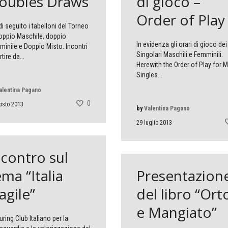
oubles Draws
di gioco –
Order of Play
di seguito i tabelloni del Torneo
oppio Maschile, doppio
In evidenza gli orari di gioco dei
inile e Doppio Misto. Incontri
Singolari Maschili e Femminili.
tire da...
Herewith the Order of Play for M
Singles...
alentina Pagano
0
osto 2013
by
Valentina Pagano
29 luglio 2013
ncontro sul
ema “Italia
Presentazion
agile”
del libro “Ort
e Mangiato”
ouring Club Italiano per la