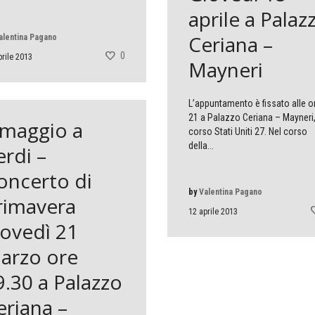
aprile a Palaz
Ceriana –
alentina Pagano
0
prile 2013
Mayneri
L’appuntamento è fissato alle o
21 a Palazzo Ceriana – Mayneri,
maggio a
corso Stati Uniti 27. Nel corso
della...
erdi –
oncerto di
by
Valentina Pagano
rimavera
12 aprile 2013
iovedì 21
arzo ore
9.30 a Palazzo
eriana –