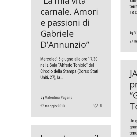
“La mia vita
salv
terr
carnale. Amori
18 C
e passioni di
Gabriele
by
V
D’Annunzio”
27 m
Mercoledì 5 giugno alle ore 17,30
nella Sala “Alfredo Toniolo” del
J
Circolo della Stampa (Corso Stati
Uniti, 27), la...
p
“
by
Valentina Pagano
T
0
27 maggio 2013
Un g
gran
tenu