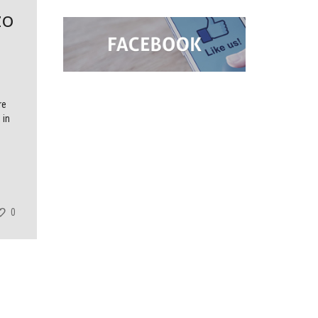
zo
re
 in
0