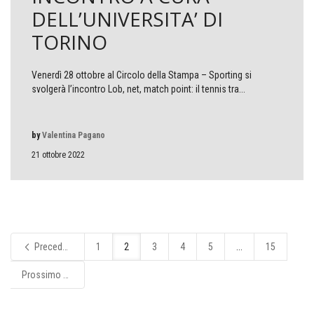
DELL’UNIVERSITA’ DI
TORINO
Venerdì 28 ottobre al Circolo della Stampa – Sporting si
svolgerà l’incontro Lob, net, match point: il tennis tra...
by
Valentina Pagano
21 ottobre 2022
Precedente
1
2
3
4
5
...
15
Prossimo