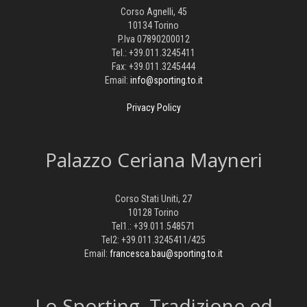
Corso Agnelli, 45
10134 Torino
P.Iva 07890200012
Tel.: +39.011.3245411
Fax: +39.011.3245444
Email:
info@sporting.to.it
Privacy Policy
Palazzo Ceriana Mayneri
Corso Stati Uniti, 27
10128 Torino
Tel1.: +39.011.548571
Tel2: +39.011.3245411/425
Email:
francesca.bau@sporting.to.it
​Lo Sporting, Tradizione ed