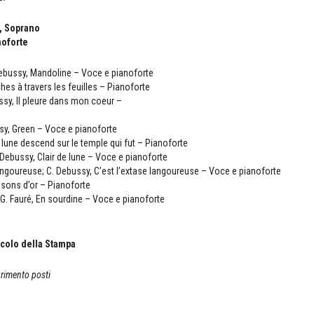
, Soprano
oforte
Debussy, Mandoline – Voce e pianoforte
es à travers les feuilles – Pianoforte
ssy, Il pleure dans mon coeur –
ssy, Green – Voce e pianoforte
 lune descend sur le temple qui fut – Pianoforte
C. Debussy, Clair de lune – Voce e pianoforte
 langoureuse; C. Debussy, C’est l’extase langoureuse – Voce e pianoforte
sons d’or – Pianoforte
 G. Fauré, En sourdine – Voce e pianoforte
colo della Stampa
urimento posti