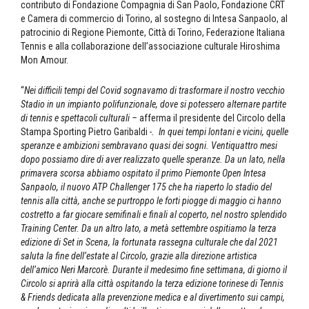
contributo di Fondazione Compagnia di San Paolo, Fondazione CRT
e Camera di commercio di Torino, al sostegno di Intesa Sanpaolo, al
patrocinio di Regione Piemonte, Città di Torino, Federazione Italiana
Tennis e alla collaborazione dell’associazione culturale Hiroshima
Mon Amour.
“
Nei difficili tempi del Covid sognavamo di trasformare il nostro vecchio
Stadio in un impianto polifunzionale, dove si potessero alternare partite
di tennis e spettacoli culturali –
afferma il presidente del Circolo della
Stampa Sporting Pietro Garibaldi
-. In quei tempi lontani e vicini, quelle
speranze e ambizioni sembravano quasi dei sogni. Ventiquattro mesi
dopo possiamo dire di aver realizzato quelle speranze. Da un lato, nella
primavera scorsa abbiamo ospitato il primo Piemonte Open Intesa
Sanpaolo, il nuovo ATP Challenger 175 che ha riaperto lo stadio del
tennis alla città, anche se purtroppo le forti piogge di maggio ci hanno
costretto a far giocare semifinali e finali al coperto, nel nostro splendido
Training Center. Da un altro lato, a metà settembre ospitiamo la terza
edizione di Set in Scena, la fortunata rassegna culturale che dal 2021
saluta la fine dell’estate al Circolo, grazie alla direzione artistica
dell’amico Neri Marcorè. Durante il medesimo fine settimana, di giorno il
Circolo si aprirà alla città ospitando la terza edizione torinese di Tennis
& Friends dedicata alla prevenzione medica e al divertimento sui campi,