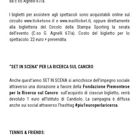
da c.so Agnelli 67/a.
I biglietti per assistere agli spettacoli sono acquistabili online sul
circuito
www.ticketone.it
e
www.mailticket.it
, oppure direttamente
alla biglietteria del Circolo della Stampa Sporting la serata
dell’evento (C.so G. Agnelli 67/a). Costo del biglietto per lo
spettacolo: 22 euro + prevendita.
“SET IN SCENA” PER LA RICERCA SUL CANCRO
Anche quest’anno SET IN SCENA si arricchisce dell’impegno sociale
attraverso una donazione a favore della
Fondazione Piemontese
per la Ricerca sul Cancro
: sull’acquisto di ciascun biglietto, verrà
devoluto 1 euro all’Istituto di Candiolo. La campagna è diffusa
anche sui social attraverso l’hashtag
#piu1europerlaricerca
.
TENNIS & FRIENDS: