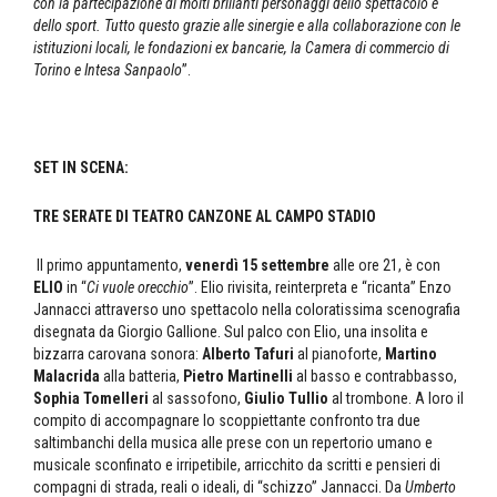
con la partecipazione di molti brillanti personaggi dello spettacolo e
dello sport. Tutto questo grazie alle sinergie e alla collaborazione con le
istituzioni locali, le fondazioni ex bancarie, la Camera di commercio di
Torino e Intesa Sanpaolo
”.
SET IN SCENA:
TRE SERATE DI TEATRO CANZONE AL CAMPO STADIO
Il primo appuntamento,
venerdì 15 settembre
alle ore 21, è con
ELIO
in “
Ci vuole orecchio
”. Elio rivisita, reinterpreta e “ricanta” Enzo
Jannacci attraverso uno spettacolo nella coloratissima scenografia
disegnata da Giorgio Gallione. Sul palco con Elio, una insolita e
bizzarra carovana sonora:
Alberto Tafuri
al pianoforte,
Martino
Malacrida
alla batteria,
Pietro Martinelli
al basso e contrabbasso,
Sophia Tomelleri
al sassofono,
Giulio Tullio
al trombone. A loro il
compito di accompagnare lo scoppiettante confronto tra due
saltimbanchi della musica alle prese con un repertorio umano e
musicale sconfinato e irripetibile, arricchito da scritti e pensieri di
compagni di strada, reali o ideali, di “schizzo” Jannacci. Da
Umberto