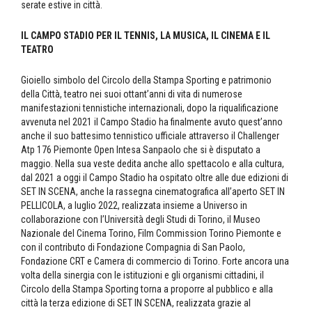
serate estive in città.
IL CAMPO STADIO PER IL TENNIS, LA MUSICA, IL CINEMA E IL
TEATRO
Gioiello simbolo del Circolo della Stampa Sporting e patrimonio
della Città, teatro nei suoi ottant’anni di vita di numerose
manifestazioni tennistiche internazionali, dopo la riqualificazione
avvenuta nel 2021 il Campo Stadio ha finalmente avuto quest’anno
anche il suo battesimo tennistico ufficiale attraverso il Challenger
Atp 176 Piemonte Open Intesa Sanpaolo che si è disputato a
maggio. Nella sua veste dedita anche allo spettacolo e alla cultura,
dal 2021 a oggi il Campo Stadio ha ospitato oltre alle due edizioni di
SET IN SCENA, anche la rassegna cinematografica all’aperto SET IN
PELLICOLA, a luglio 2022, realizzata insieme a Universo in
collaborazione con l’Università degli Studi di Torino, il Museo
Nazionale del Cinema Torino, Film Commission Torino Piemonte e
con il contributo di Fondazione Compagnia di San Paolo,
Fondazione CRT e Camera di commercio di Torino. Forte ancora una
volta della sinergia con le istituzioni e gli organismi cittadini, il
Circolo della Stampa Sporting torna a proporre al pubblico e alla
città la terza edizione di SET IN SCENA, realizzata grazie al