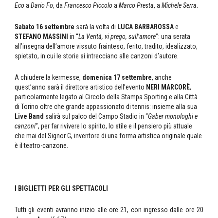
Eco
a
Dario Fo
, da
Francesco Piccolo
a
Marco Presta
, a
Michele Serra
.
Sabato 16 settembre
sarà la volta di
LUCA BARBAROSSA
e
STEFANO MASSINI
in “
La Verità, vi prego, sull’amore
”: una serata
all’insegna dell’amore vissuto frainteso, ferito, tradito, idealizzato,
spietato, in cui le storie si intrecciano alle canzoni d’autore.
A chiudere la kermesse,
domenica 17 settembre
, anche
quest’anno sarà il direttore artistico dell’evento
NERI MARCORÈ
,
particolarmente legato al Circolo della Stampa Sporting e alla Città
di Torino oltre che grande appassionato di tennis: insieme alla sua
Live Band
salirà sul palco del Campo Stadio in “
Gaber monologhi e
canzoni
”, per far rivivere lo spirito, lo stile e il pensiero più attuale
che mai del Signor G, inventore di una forma artistica originale quale
è il teatro-canzone.
I BIGLIETTI PER GLI SPETTACOLI
Tutti gli eventi avranno inizio alle ore 21, con ingresso dalle ore 20