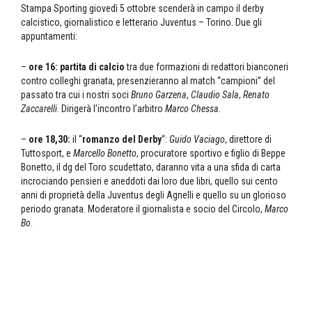
Stampa Sporting giovedì 5 ottobre scenderà in campo il derby
calcistico, giornalistico e letterario Juventus – Torino. Due gli
appuntamenti:
–
ore 16: partita di calcio
tra due formazioni di redattori bianconeri
contro colleghi granata, presenzieranno al match “campioni” del
passato tra cui i nostri soci
Bruno Garzena
,
Claudio Sala
,
Renato
Zaccarelli
. Dirigerà l’incontro l’arbitro
Marco Chessa
.
–
ore 18,30:
il “
romanzo del Derby
“:
Guido Vaciago
, direttore di
Tuttosport, e
Marcello Bonetto
, procuratore sportivo e figlio di Beppe
Bonetto, il dg del Toro scudettato, daranno vita a una sfida di carta
incrociando pensieri e aneddoti dai loro due libri, quello sui cento
anni di proprietà della Juventus degli Agnelli e quello su un glorioso
periodo granata. Moderatore il giornalista e socio del Circolo,
Marco
Bo
.