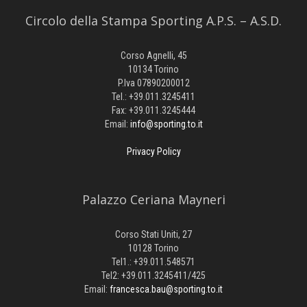
Circolo della Stampa Sporting A.P.S. – A.S.D.
Corso Agnelli, 45
10134 Torino
P.Iva 07890200012
Tel.: +39.011.3245411
Fax: +39.011.3245444
Email:
info@sporting.to.it
Privacy Policy
Palazzo Ceriana Mayneri
Corso Stati Uniti, 27
10128 Torino
Tel1.: +39.011.548571
Tel2: +39.011.3245411/425
Email:
francesca.bau@sporting.to.it