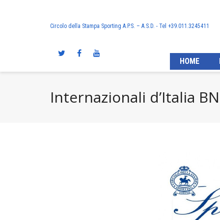
Circolo della Stampa Sporting A.P.S. – A.S.D. - Tel +39.011.3245411
HOME
Internazionali d’Italia 