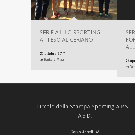
SERIE A1, LO SPORTING
SER
ATTESO AL CERIANO
FO
ALL
20 ottobre 2017
by
Barbara Masi
24 ap
by
Bar
Circolo della Stampa Sporting A.P.S. –
A.S.D.
Corso Agnelli, 45