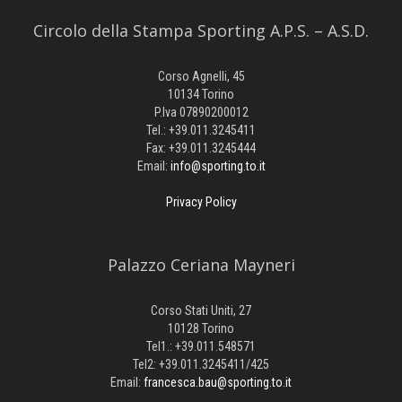
Circolo della Stampa Sporting A.P.S. – A.S.D.
Corso Agnelli, 45
10134 Torino
P.Iva 07890200012
Tel.: +39.011.3245411
Fax: +39.011.3245444
Email:
info@sporting.to.it
Privacy Policy
Palazzo Ceriana Mayneri
Corso Stati Uniti, 27
10128 Torino
Tel1.: +39.011.548571
Tel2: +39.011.3245411/425
Email:
francesca.bau@sporting.to.it