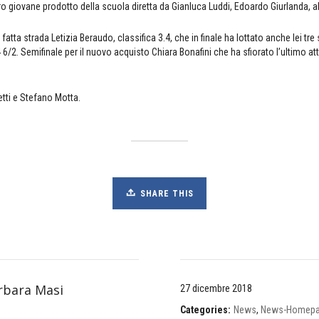
ro giovane prodotto della scuola diretta da Gianluca Luddi, Edoardo Giurlanda, al
fatta strada Letizia Beraudo, classifica 3.4, che in finale ha lottato anche lei tre
 6/2. Semifinale per il nuovo acquisto Chiara Bonafini che ha sfiorato l’ultimo att
etti e Stefano Motta.
SHARE THIS
rbara Masi
27 dicembre 2018
Categories:
News
,
News-Homep