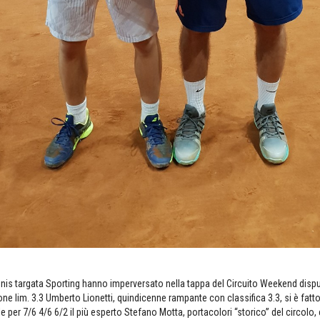
tennis targata Sporting hanno imperversato nella tappa del Circuito Weekend dispu
ne lim. 3.3 Umberto Lionetti, quindicenne rampante con classifica 3.3, si è fatto u
le per 7/6 4/6 6/2 il più esperto Stefano Motta, portacolori “storico” del circolo,