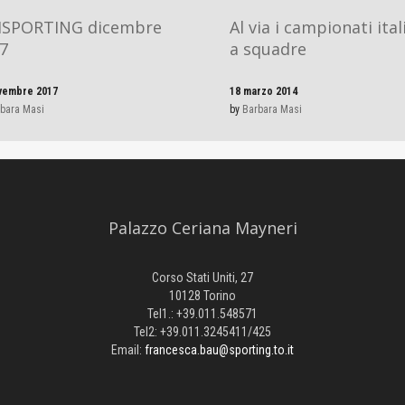
ISPORTING dicembre
Al via i campionati ital
7
a squadre
vembre 2017
18 marzo 2014
bara Masi
by
Barbara Masi
Palazzo Ceriana Mayneri
Corso Stati Uniti, 27
10128 Torino
Tel1.: +39.011.548571
Tel2: +39.011.3245411/425
Email:
francesca.bau@sporting.to.it