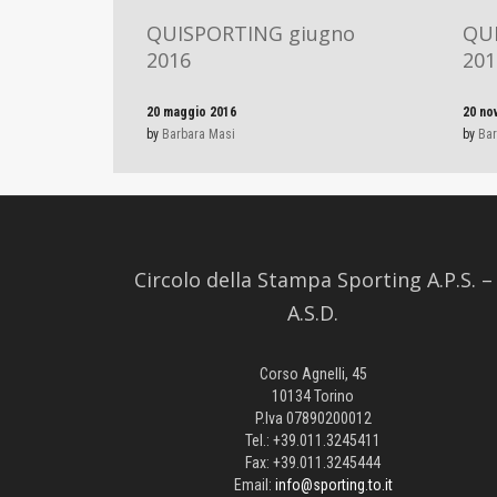
QUISPORTING giugno
QU
2016
201
20 maggio 2016
20 no
by
Barbara Masi
by
Bar
Circolo della Stampa Sporting A.P.S. –
A.S.D.
Corso Agnelli, 45
10134 Torino
P.Iva 07890200012
Tel.: +39.011.3245411
Fax: +39.011.3245444
Email:
info@sporting.to.it