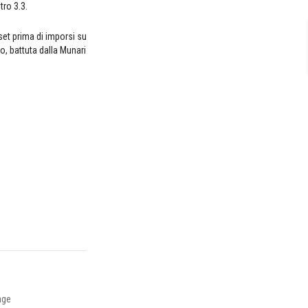
tro 3.3.
 set prima di imporsi su
o, battuta dalla Munari
age