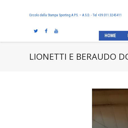
Circolo della Stampa Sporting A.P.S. – A.S.D. - Tel +39.011.3245411
HOME
LIONETTI E BERAUDO 