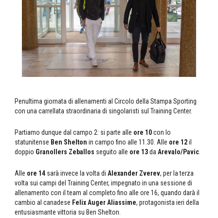
Penultima giornata di allenamenti al Circolo della Stampa Sporting
con una carrellata straordinaria di singolaristi sul Training Center.
Partiamo dunque dal campo 2: si parte alle
ore 10
con lo
statunitense
Ben Shelton
in campo fino alle 11.30. Alle
ore 12
il
doppio
Granollers Zeballos
seguito alle
ore 13
da
Arevalo/Pavic
.
Alle
ore 14
sarà invece la volta di
Alexander Zverev
, per la terza
volta sui campi del Training Center, impegnato in una sessione di
allenamento con il team al completo fino alle ore 16, quando darà il
cambio al canadese
Felix Auger Aliassime
, protagonista ieri della
entusiasmante vittoria su Ben Shelton.