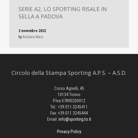
SERIE A2, LO SPORTING RISALE IN
SELLA A PADOVA
2 novembre 2022
by
Barbara Masi
Circolo della Stampa Sporting A.P.S. – A.S.D.
Corso Agnelli, 45
10134 Torino
P.Iva 07890200012
Tel.: +39.011.3245411
Fax: +39.011.3245444
Email:
info@sporting.to.it
Privacy Policy