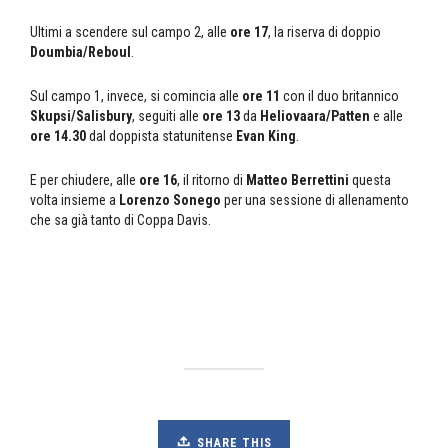
Ultimi a scendere sul campo 2, alle
ore 17
, la riserva di doppio
Doumbia/Reboul
.
Sul campo 1, invece, si comincia alle
ore 11
con il duo britannico
Skupsi/Salisbury
, seguiti alle
ore 13
da
Heliovaara/Patten
e alle
ore 14.30
dal doppista statunitense
Evan King
.
E per chiudere, alle
ore 16
, il ritorno di
Matteo Berrettini
questa
volta insieme a
Lorenzo Sonego
per una sessione di allenamento
che sa già tanto di Coppa Davis.
SHARE THIS