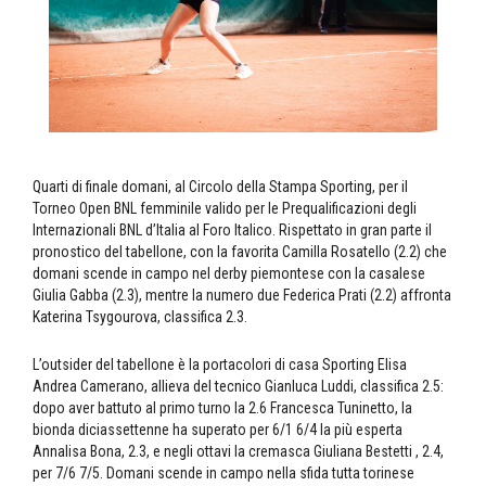
Quarti di finale domani, al Circolo della Stampa Sporting, per il
Torneo Open BNL femminile valido per le Prequalificazioni degli
Internazionali BNL d’Italia al Foro Italico. Rispettato in gran parte il
pronostico del tabellone, con la favorita Camilla Rosatello (2.2) che
domani scende in campo nel derby piemontese con la casalese
Giulia Gabba (2.3), mentre la numero due Federica Prati (2.2) affronta
Katerina Tsygourova, classifica 2.3.
L’outsider del tabellone è la portacolori di casa Sporting Elisa
Andrea Camerano, allieva del tecnico Gianluca Luddi, classifica 2.5:
dopo aver battuto al primo turno la 2.6 Francesca Tuninetto, la
bionda diciassettenne ha superato per 6/1 6/4 la più esperta
Annalisa Bona, 2.3, e negli ottavi la cremasca Giuliana Bestetti , 2.4,
per 7/6 7/5. Domani scende in campo nella sfida tutta torinese