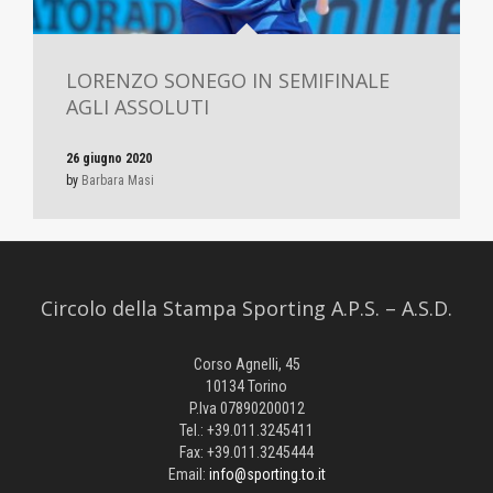
LORENZO SONEGO IN SEMIFINALE
AGLI ASSOLUTI
26 giugno 2020
by
Barbara Masi
Circolo della Stampa Sporting A.P.S. – A.S.D.
Corso Agnelli, 45
10134 Torino
P.Iva 07890200012
Tel.: +39.011.3245411
Fax: +39.011.3245444
Email:
info@sporting.to.it