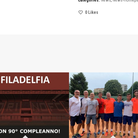
Categories:
News
,
News-Homep
0
Likes