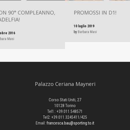
ON 90° COMPLEANNO,
PROMOSSI IN D1!
ADELFIA!
10 luglio 2019
by
Barbara Masi
tobre 2016
bara Masi
Palazzo Ceriana Mayneri
Corso Stati Uniti, 27
10128 Torino
Tel1.: +39.011.548571
Tel2: +39.011.3245411/425
Email:
francesca.bau@sporting.to.it