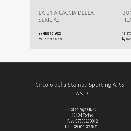
LA B1 A CACCIA DELLA
BU
SERIE A2
FIL
27 giugno 2022
10 ot
by
Barbara Masi
by
Bar
Circolo della Stampa Sporting A.P.S. –
A.S.D.
Corso Agnelli, 45
10134 Torino
P.Iva 07890200012
Tel.: +39.011.3245411