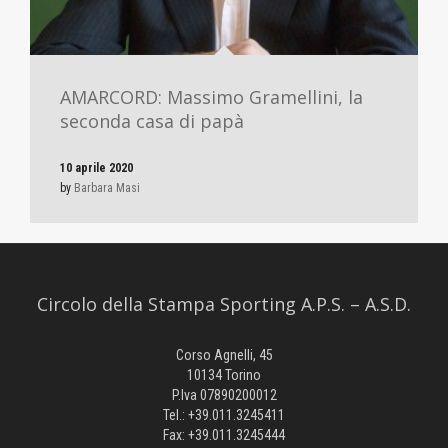
AMARCORD: Massimo Gramellini, la
seconda casa di papà
10 aprile 2020
by
Barbara Masi
Circolo della Stampa Sporting A.P.S. – A.S.D.
Corso Agnelli, 45
10134 Torino
P.Iva 07890200012
Tel.: +39.011.3245411
Fax: +39.011.3245444