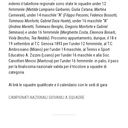
indenni il tabellone regionale sono state le squadre under 12
femminile (
Matilde Lampiano Garbarini, Giulia Catana, Martina
Carnevale
), under 14 maschile “A” (
Filippo Pecorini, Federico Bossotti,
Tommaso Monforte, Gabriel Deza Huete
), under 16 maschile “A”
(
Andrea Marietti, Tommaso Reviglio, Gregorio Monforte
e
Gabriel
Seminara
) e under 16 femminile (
Margherita Costa, Eleonora Bonaiti,
Viola Becchio, Tea Nieddu
). Prossimo appuntamento, dunque, il 18 e
19 settembre al T.C. Genova 1893 per l’under 12 femminile, al T.C.
Ambrosiano (Milano) per l’under 14 maschile, al Tennis e Sport
Educativo A. Zizzini (Loano) per l’under 16 maschile e alla Soc.
Canottieri Mincio (Mantova) per l’under 16 femminile: in palio, il pass
per la finalissima nazionale valida per il tricolore a squadre di
categoria.
Al link le squadre qualificate e il calendario con le sedi di gara:
CAMPIONATI NAZIONALI GIOVANILI A SQUADRE