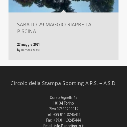
SABATO 29 MAGGIO RIAPRE LA
PISCINA
27 maggio 2021
by
Barbara Masi
Circolo della Stampa Sporting A.P.S. – A.S.D.
Corso Agnelli, 45
10134 Torino
P.Iva 07890200012
Tel.: +39.011.3245411
Fax: +39.011.3245444
Email:
info@sporting.to.it