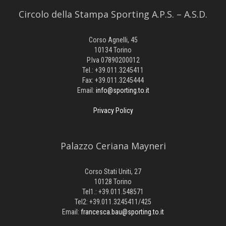
Circolo della Stampa Sporting A.P.S. – A.S.D.
Corso Agnelli, 45
10134 Torino
P.Iva 07890200012
Tel.: +39.011.3245411
Fax: +39.011.3245444
Email:
info@sporting.to.it
Privacy Policy
Palazzo Ceriana Mayneri
Corso Stati Uniti, 27
10128 Torino
Tel1.: +39.011.548571
Tel2: +39.011.3245411/425
Email:
francesca.bau@sporting.to.it