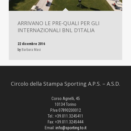
ARRIVANO LE PRE-QUALI PER GLI
INTERNAZIONALI BNL D’ITALIA
22 dicembre 2016
by
Barbara Masi
Circolo della Stampa Sporting A.P.S. – A.S.D.
Corso Agnelli, 45
10134 Torino
P.Iva 07890200012
Tel.: +39.011.3245411
Fax: +39.011.3245444
Email:
info@sporting.to.it