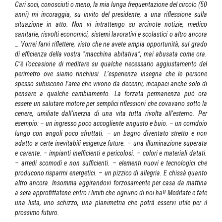
Cari soci, conosciuti o meno, la mia lunga frequentazione del circolo (50
anni) mi incoraggia, su invito del presidente, a una riflessione sulla
situazione in atto. Non vi intrattengo su arcinote notizie, medico
sanitarie, risvolti economici, sistemi lavorativi e scolastici o altro ancora
… Vorrei farvi riflettere, visto che ne avete ampia opportunità, sul grado
di efficienza della vostra “macchina abitativa”, mai abusata come ora.
C’è l’occasione di meditare su qualche necessario aggiustamento del
perimetro ove siamo rinchiusi. L’esperienza insegna che le persone
spesso subiscono l’area che vivono da decenni, incapaci anche solo di
pensare a qualche cambiamento. La forzata permanenza può ora
essere un salutare motore per semplici riflessioni che covavano sotto la
cenere, umiliate dall’inerzia di una vita tutta rivolta all’esterno. Per
esempio: – un ingresso poco accogliente angusto e buio. – un corridoio
lungo con angoli poco sfruttati. – un bagno diventato stretto e non
adatto a certe inevitabili esigenze future. – una illuminazione superata
e carente. – impianti inefficienti e pericolosi. – colori e materiali datati.
– arredi scomodi e non sufficienti. – elementi nuovi e tecnologici che
producono risparmi energetici. – un pizzico di allegria. E chissà quanto
altro ancora. Insomma aggirandovi forzosamente per casa da mattina
a sera approfittatene entro i limiti che ognuno di noi ha!! Meditate e fate
una lista, uno schizzo, una planimetria che potrà esservi utile per il
prossimo futuro.