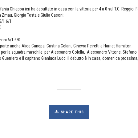
ania Chieppa ieri ha debuttato in casa con la vittoria per 4 a 0 sul T.C. Reggio. Fa
 Zmau, Giorgia Testa e Giulia Casoni:
/1 6/1
0
eoni 6/1 6/0
rte anche Alice Canepa, Cristina Celani, Ginevra Peiretti e Harriet Hamilton.
e per la squadra maschile: per Alessandro Colella, Alessandro Vittone, Stefano 
Guerriero e il capitano Gianluca Luddi il debutto è in casa, domenica prossima,
SHARE THIS