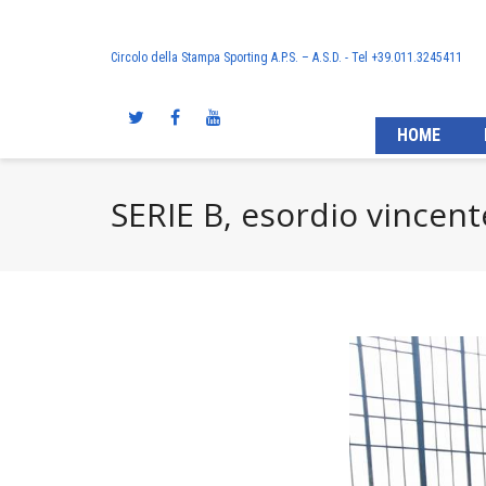
Circolo della Stampa Sporting A.P.S. – A.S.D. - Tel +39.011.3245411
HOME
SERIE B, esordio vincent