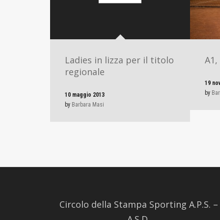
Ladies in lizza per il titolo
A1,
regionale
19 no
by
Bar
10 maggio 2013
by
Barbara Masi
Circolo della Stampa Sporting A.P.S. –
A.S.D.