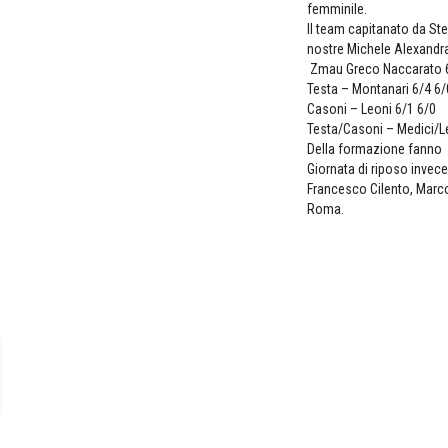
femminile.
Il team capitanato da Stef
nostre Michele Alexandra
Zmau Greco Naccarato 6
Testa – Montanari 6/4 6/
Casoni – Leoni 6/1 6/0
Testa/Casoni – Medici/L
Della formazione fanno pa
Giornata di riposo invec
Francesco Cilento, Marco 
Roma.