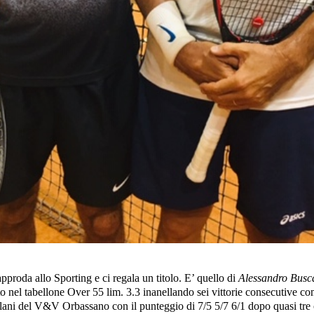
pproda allo Sporting e ci regala un titolo. E’ quello di
Alessandro Busc
to nel tabellone Over 55 lim. 3.3 inanellando sei vittorie consecutive co
lani del V&V Orbassano con il punteggio di 7/5 5/7 6/1 dopo quasi tre 