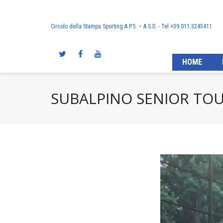
Circolo della Stampa Sporting A.P.S. – A.S.D. - Tel +39.011.3245411
HOME
SUBALPINO SENIOR TOU