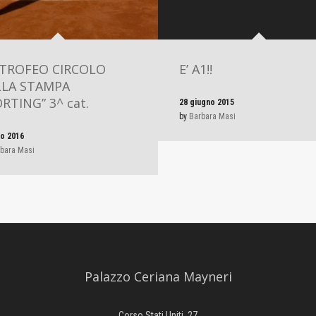
“TROFEO CIRCOLO
E’ A1!!
LLA STAMPA
RTING” 3^ cat.
28 giugno 2015
by
Barbara Masi
io 2016
bara Masi
Palazzo Ceriana Mayneri
Corso Stati Uniti, 27