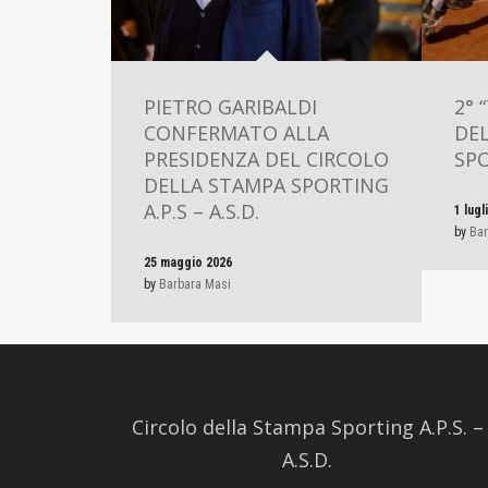
PIETRO GARIBALDI
2° 
CONFERMATO ALLA
DE
PRESIDENZA DEL CIRCOLO
SPO
DELLA STAMPA SPORTING
A.P.S – A.S.D.
1 lugl
by
Bar
25 maggio 2026
by
Barbara Masi
Circolo della Stampa Sporting A.P.S. –
A.S.D.