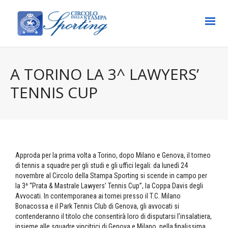
A TORINO LA 3^ LAWYERS’
TENNIS CUP
Approda per la prima volta a Torino, dopo Milano e Genova, il torneo
di tennis a squadre per gli studi e gli uffici legali: da lunedì 24
novembre al Circolo della Stampa Sporting si scende in campo per
la 3^ “Prata & Mastrale Lawyers’ Tennis Cup”, la Coppa Davis degli
Avvocati. In contemporanea ai tornei presso il T.C. Milano
Bonacossa e il Park Tennis Club di Genova, gli avvocati si
contenderanno il titolo che consentirà loro di disputarsi l’insalatiera,
insieme alle squadre vincitrici di Genova e Milano, nella finalissima