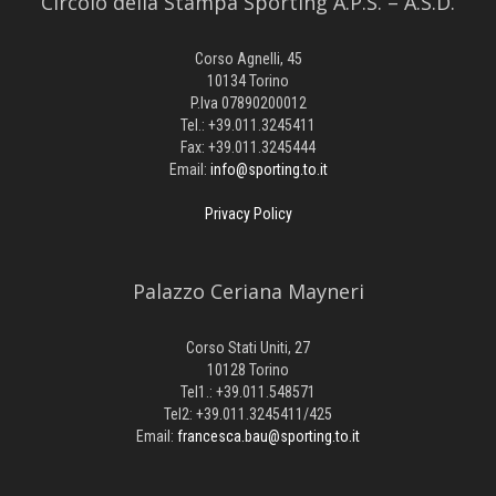
Circolo della Stampa Sporting A.P.S. – A.S.D.
Corso Agnelli, 45
10134 Torino
P.Iva 07890200012
Tel.: +39.011.3245411
Fax: +39.011.3245444
Email:
info@sporting.to.it
Privacy Policy
Palazzo Ceriana Mayneri
Corso Stati Uniti, 27
10128 Torino
Tel1.: +39.011.548571
Tel2: +39.011.3245411/425
Email:
francesca.bau@sporting.to.it