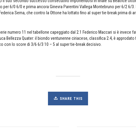
ato il suo secondo successo consecutivo imponendosi in finale su Beatrice Otto
no per 6/0 6/0 e prima ancora Ginevra Parentini Vallega Montebruno per 6/2 6/3. 
Federica Sema, che contro la Ottone ha lottato fino al super tie-break prima di arr
 serie numero 11 nel tabellone capeggiato dal 2.1 Federico Maccari si è invece fat
uca Bellezza Quater: il biondo ventunenne ciriacese, classifica 2.4, è approdato f
o con lo score di 3/6 6/3 10 – 5 al super tie-break decisivo.
SHARE THIS