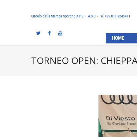
Circolo della Stampa Sporting A.P.S. – A.S.D. - Tel +39.011.3245411
HOME
TORNEO OPEN: CHIEPPA 