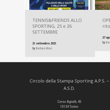
TENNIS&FRIENDS ALLO
OPE
SPORTING, 25 e 26
rit
SETTEMBRE
27 ap
by
Bar
21 settembre 2021
by
Barbara Masi
Circolo della Stampa Sporting A.P.S. –
A.S.D.
Corso Agnelli, 45
10134 Torino