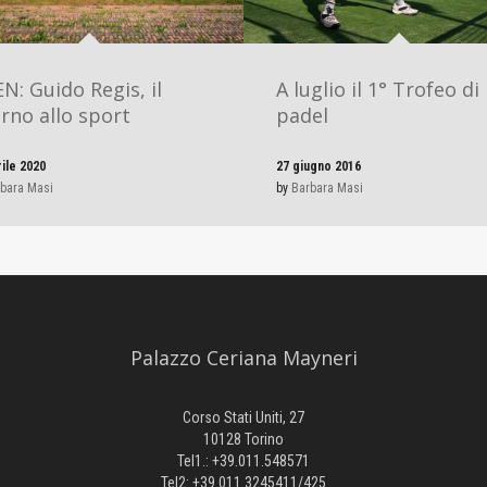
N: Guido Regis, il
A luglio il 1° Trofeo di
orno allo sport
padel
rile 2020
27 giugno 2016
bara Masi
by
Barbara Masi
Palazzo Ceriana Mayneri
Corso Stati Uniti, 27
10128 Torino
Tel1.: +39.011.548571
Tel2: +39.011.3245411/425