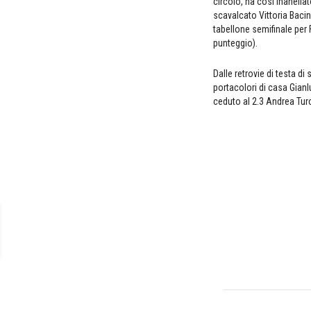
circolo, ha così inanell
scavalcato Vittoria Baci
tabellone semifinale per 
punteggio).
Dalle retrovie di testa di
portacolori di casa Gianl
ceduto al 2.3 Andrea Turc