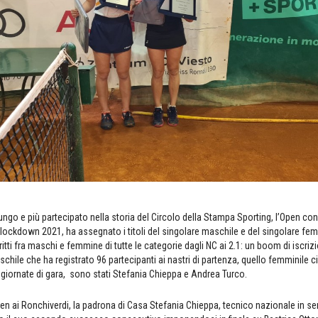
lungo e più partecipato nella storia del Circolo della Stampa Sporting, l’Open 
 lockdown 2021, ha assegnato i titoli del singolare maschile e del singolare fem
tti fra maschi e femmine di tutte le categorie dagli NC ai 2.1: un boom di iscrizi
schile che ha registrato 96 partecipanti ai nastri di partenza, quello femminile c
72 giornate di gara, sono stati Stefania Chieppa e Andrea Turco.
en ai Ronchiverdi, la padrona di Casa Stefania Chieppa, tecnico nazionale in se