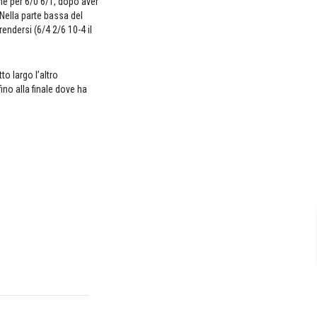
ne per 6/0 6/1, dopo aver
Nella parte bassa del
endersi (6/4 2/6 10-4 il
to largo l’altro
ino alla finale dove ha