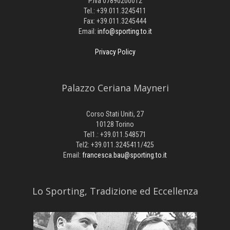
P.Iva 07890200012
Tel.: +39.011.3245411
Fax: +39.011.3245444
Email:
info@sporting.to.it
Privacy Policy
Palazzo Ceriana Mayneri
Corso Stati Uniti, 27
10128 Torino
Tel1.: +39.011.548571
Tel2: +39.011.3245411/425
Email:
francesca.bau@sporting.to.it
​Lo Sporting, Tradizione ed Eccellenza