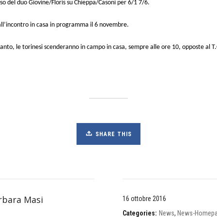
sso del duo Giovine/Floris su Chieppa/Casoni per 6/1 7/6.
all’incontro in casa in programma il 6 novembre.
nto, le torinesi scenderanno in campo in casa, sempre alle ore 10, opposte al T.
SHARE THIS
rbara Masi
16 ottobre 2016
Categories:
News
,
News-Homep