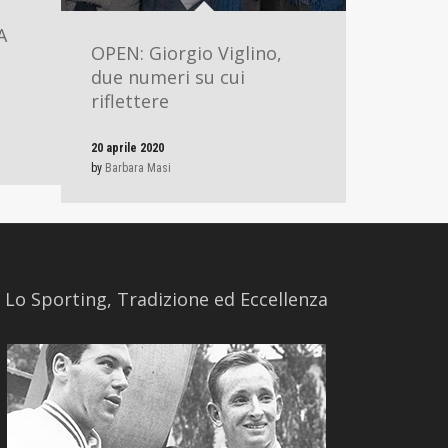
A
OPEN: Giorgio Viglino,
due numeri su cui
riflettere
20 aprile 2020
by
Barbara Masi
​Lo Sporting, Tradizione ed Eccellenza