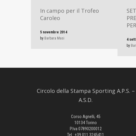
In campo per il Trofeo
SET
Caroleo
PRE
PER
5 novembre 2014
by
Barbara Masi
4 set
by
Bar
Circolo della Stampa Sporting A.P.S. –
A.S.D.
Corso Agnelli, 45
10134 Torino
P.Iva 07890200012
Tel.: +39.011.3245411