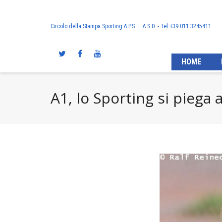
Circolo della Stampa Sporting A.P.S. – A.S.D. - Tel +39.011.3245411
HOME
A1, lo Sporting si piega a