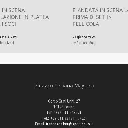
 IN SCENA:
E’ ANDATA IN SCENA L
LAZIONE IN PLATEA
PRIMA DI SET IN
 I SOCI
PELLICOLA
tembre 2023
28 giugno 2022
bara Masi
by
Barbara Masi
Palazzo Ceriana Mayneri
Corso Stati Uniti, 27
10128 Torino
Tel1.: +39.011.548571
Tel2: +39.011.3245411/425
Email:
francesca.bau@sporting.to.it