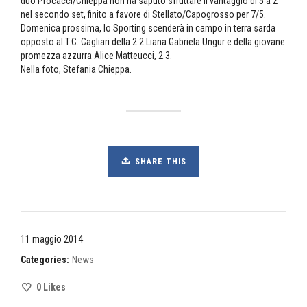
duo Procacci/Chieppa non ha saputo sfruttare il vantaggio di 5 a 2
nel secondo set, finito a favore di Stellato/Capogrosso per 7/5.
Domenica prossima, lo Sporting scenderà in campo in terra sarda
opposto al T.C. Cagliari della 2.2 Liana Gabriela Ungur e della giovane
promezza azzurra Alice Matteucci, 2.3.
Nella foto, Stefania Chieppa.
SHARE THIS
11 maggio 2014
Categories:
News
0
Likes