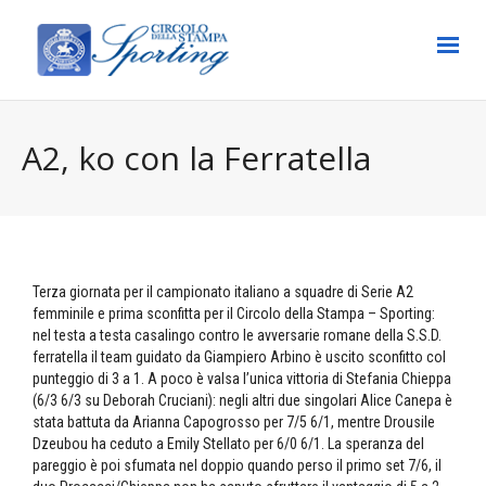
A2, ko con la Ferratella
Terza giornata per il campionato italiano a squadre di Serie A2
femminile e prima sconfitta per il Circolo della Stampa – Sporting:
nel testa a testa casalingo contro le avversarie romane della S.S.D.
ferratella il team guidato da Giampiero Arbino è uscito sconfitto col
punteggio di 3 a 1. A poco è valsa l’unica vittoria di Stefania Chieppa
(6/3 6/3 su Deborah Cruciani): negli altri due singolari Alice Canepa è
stata battuta da Arianna Capogrosso per 7/5 6/1, mentre Drousile
Dzeubou ha ceduto a Emily Stellato per 6/0 6/1. La speranza del
pareggio è poi sfumata nel doppio quando perso il primo set 7/6, il