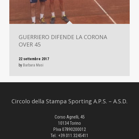
GUERRIERO DIFENDE LA CORONA
OVER 45
22 settembre 2017
by
Barbara Masi
Circolo della Stampa Sporting A.P.S. – A.S.D.
Corso Agnelli, 45
10134 Torino
P.Iva 07890200012
Tel.: +39.011.3245411