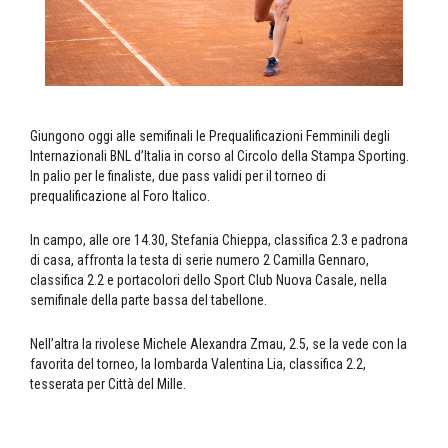
Giungono oggi alle semifinali le Prequalificazioni Femminili degli
Internazionali BNL d’Italia in corso al Circolo della Stampa Sporting.
In palio per le finaliste, due pass validi per il torneo di
prequalificazione al Foro Italico.
In campo, alle ore 14.30, Stefania Chieppa, classifica 2.3 e padrona
di casa, affronta la testa di serie numero 2 Camilla Gennaro,
classifica 2.2 e portacolori dello Sport Club Nuova Casale, nella
semifinale della parte bassa del tabellone.
Nell’altra la rivolese Michele Alexandra Zmau, 2.5, se la vede con la
favorita del torneo, la lombarda Valentina Lia, classifica 2.2,
tesserata per Città del Mille.