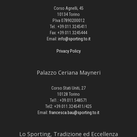
Corso Agnelli, 45
10134 Torino
P.Iva 07890200012
Tel.: +39.011.3245411
Fax: +39.011.3245444
Email:
info@sporting.to.it
Privacy Policy
Palazzo Ceriana Mayneri
Corso Stati Uniti, 27
10128 Torino
Tel1.: +39.011.548571
Tel2: +39.011.3245411/425
Email:
francesca.bau@sporting.to.it
​Lo Sporting, Tradizione ed Eccellenza