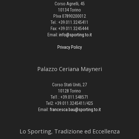
Corso Agnelli, 45
10134 Torino
P.Iva 07890200012
Tel.: +39.011.3245411
Fax: +39.011.3245444
Email:
info@sporting.to.it
Privacy Policy
Palazzo Ceriana Mayneri
Corso Stati Uniti, 27
10128 Torino
Tel1.: +39.011.548571
Tel2: +39.011.3245411/425
Email:
francesca.bau@sporting.to.it
​Lo Sporting, Tradizione ed Eccellenza