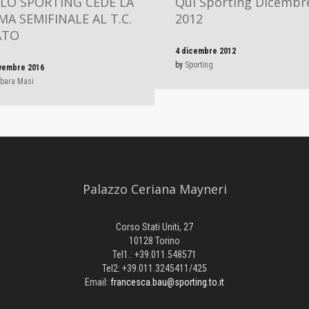
 LO SPORTING CEDE LA
Qui Sporting Dicembr
MA SEMIFINALE AL T.C.
2012
ATO
4 dicembre 2012
by
Sporting
vembre 2016
bara Masi
Palazzo Ceriana Mayneri
Corso Stati Uniti, 27
10128 Torino
Tel1.: +39.011.548571
Tel2: +39.011.3245411/425
Email:
francesca.bau@sporting.to.it