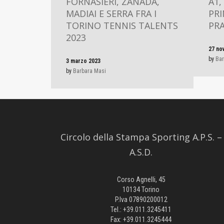
FORNASIERI, ZANADA,
A1,
MADIAI E SERRA FRA I
PRI
TORINO TENNIS TALENTS
PR
2023
27 no
by
Bar
3 marzo 2023
by
Barbara Masi
Circolo della Stampa Sporting A.P.S. –
A.S.D.
Corso Agnelli, 45
10134 Torino
P.Iva 07890200012
Tel.: +39.011.3245411
Fax: +39.011.3245444