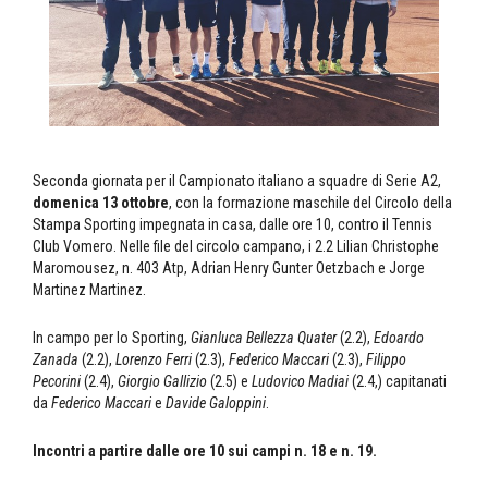
Seconda giornata per il Campionato italiano a squadre di Serie A2,
domenica 13 ottobre
, con la formazione maschile del Circolo della
Stampa Sporting impegnata in casa, dalle ore 10, contro il Tennis
Club Vomero. Nelle file del circolo campano, i 2.2 Lilian Christophe
Maromousez, n. 403 Atp, Adrian Henry Gunter Oetzbach e Jorge
Martinez Martinez.
In campo per lo Sporting,
Gianluca Bellezza Quater
(2.2),
Edoardo
Zanada
(2.2),
Lorenzo Ferri
(2.3),
Federico Maccari
(2.3),
Filippo
Pecorini
(2.4),
Giorgio Gallizio
(2.5) e
Ludovico Madiai
(2.4,) capitanati
da
Federico Maccari
e
Davide Galoppini
.
Incontri a partire dalle ore 10 sui campi n. 18 e n. 19.