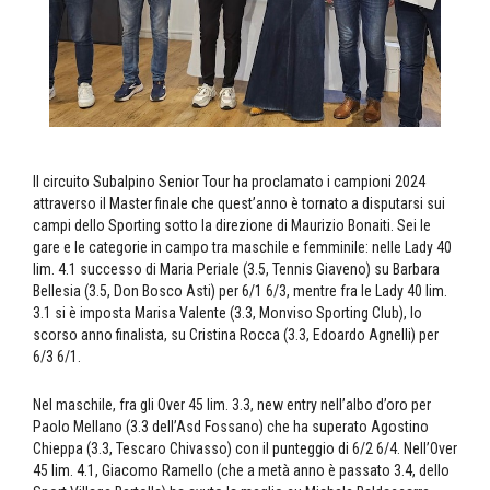
Il circuito Subalpino Senior Tour ha proclamato i campioni 2024
attraverso il Master finale che quest’anno è tornato a disputarsi sui
campi dello Sporting sotto la direzione di Maurizio Bonaiti. Sei le
gare e le categorie in campo tra maschile e femminile: nelle Lady 40
lim. 4.1 successo di Maria Periale (3.5, Tennis Giaveno) su Barbara
Bellesia (3.5, Don Bosco Asti) per 6/1 6/3, mentre fra le Lady 40 lim.
3.1 si è imposta Marisa Valente (3.3, Monviso Sporting Club), lo
scorso anno finalista, su Cristina Rocca (3.3, Edoardo Agnelli) per
6/3 6/1.
Nel maschile, fra gli Over 45 lim. 3.3, new entry nell’albo d’oro per
Paolo Mellano (3.3 dell’Asd Fossano) che ha superato Agostino
Chieppa (3.3, Tescaro Chivasso) con il punteggio di 6/2 6/4. Nell’Over
45 lim. 4.1, Giacomo Ramello (che a metà anno è passato 3.4, dello