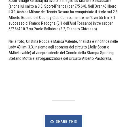
Sport Village Bertolla) ha avuto la meglio su Michele Baldassarre
(anche lui salito a 3.5, Sport4Friends) per 7/5 6/0. Nell’Over 45 libero
il 3.1 Andrea Milone del Tennis Novara ha conquistato il titolo sul 2.8
Alberto Bodino del Country Club Cuneo, mentre nell’Over 55 lim. 3.1
successo di Franco Radogna (3.1 dell’Asd Fossano) in tre set per
5/7 6/4 10-7 su Paolo Ballatore (3.2, Tescaro Chivasso).
Nella foto, Cristina Rocca e Marisa Valente, finalista e vincitrice nelle
Lady 40 lim. 3.3, insieme agli sponsor del circuito (Jolly Sport e
AMbelievable) al vicepresidente del Circolo della Stampa Sporting
Stefano Motta e all’organizzatore del circuito Alberto Pastorella.
SHARE THIS