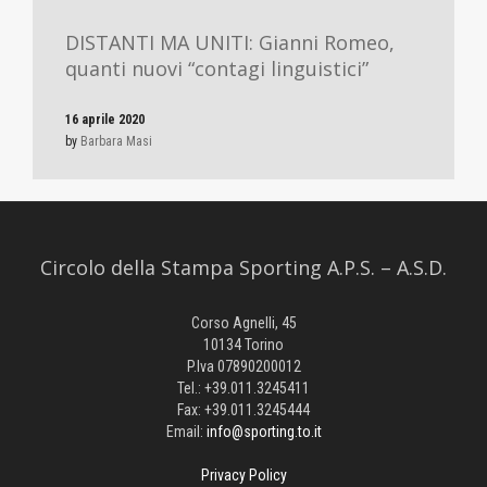
DISTANTI MA UNITI: Gianni Romeo,
quanti nuovi “contagi linguistici”
16 aprile 2020
by
Barbara Masi
Circolo della Stampa Sporting A.P.S. – A.S.D.
Corso Agnelli, 45
10134 Torino
P.Iva 07890200012
Tel.: +39.011.3245411
Fax: +39.011.3245444
Email:
info@sporting.to.it
Privacy Policy